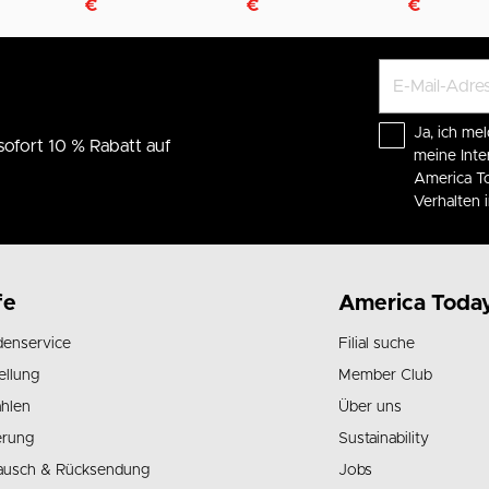
€
€
€
Ja, ich mel
sofort 10 % Rabatt auf
meine Int
America To
Verhalten
fe
America Toda
enservice
Filial suche
ellung
Member Club
hlen
Über uns
erung
Sustainability
ausch & Rücksendung
Jobs