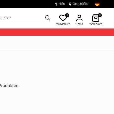
Hilfe
Geschäfte
0
0
Wunschliste
Konto
Warenkorb
 Produkten.