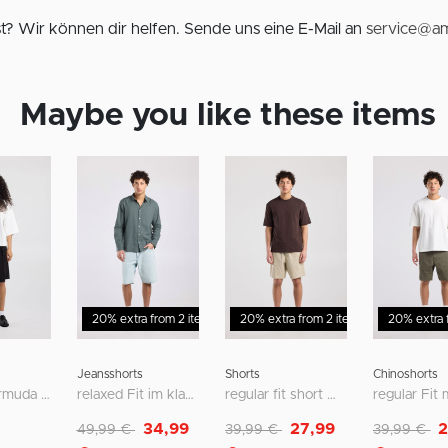
? Wir können dir helfen. Sende uns eine E-Mail an
service@am
Maybe you like these items
%
20% extra from 2 items
20% extra from 2 items
Sale - 30%
20% extra 
Sale - 30%
Jeansshorts
Shorts
Chinoshorts
lockere Bermuda mit Medium Waist
relaxed Fit im klassischen Five-Pocket-Style
regular fit short mit seiten- und gesäßtaschen
Reduziert von
auf
Reduziert von
auf
Reduziert v
au
34,99
27,99
2
49,99 €
39,99 €
39,99 €