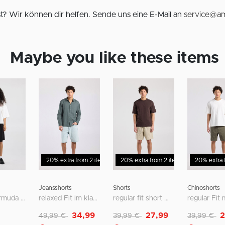
? Wir können dir helfen. Sende uns eine E-Mail an
service@am
Maybe you like these items
%
20% extra from 2 items
20% extra from 2 items
Sale - 30%
20% extra 
Sale - 30%
Jeansshorts
Shorts
Chinoshorts
lockere Bermuda mit Medium Waist
relaxed Fit im klassischen Five-Pocket-Style
regular fit short mit seiten- und gesäßtaschen
Reduziert von
auf
Reduziert von
auf
Reduziert v
au
34,99
27,99
2
49,99 €
39,99 €
39,99 €