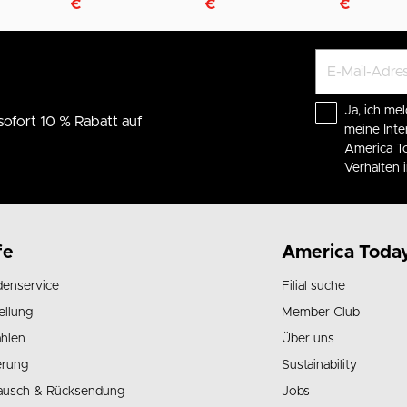
€
€
€
Ja, ich mel
sofort 10 % Rabatt auf
meine Int
America To
Verhalten
fe
America Toda
enservice
Filial suche
ellung
Member Club
hlen
Über uns
erung
Sustainability
ausch & Rücksendung
Jobs