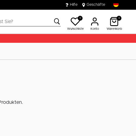
Hilfe
Geschäfte
0
0
Wunschliste
Konto
Warenkorb
 Produkten.