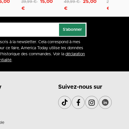
Remise de
à
Remise de
à
Remise de
à
5,00
15,00
25,00
1
39,99 €
49,99 €
29,99 €
€
€
€
S'abonner
nscris à la newsletter. Cela correspond à mes
our ce faire, America Today utilise les données
à l'historique des commandes. Voir la
déclaration
tialité
.
y
Suivez-nous sur
ble