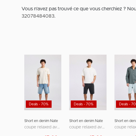
Vous n’avez pas trouvé ce que vous cherchiez ? No
32078484083
.
Deals - 70%
Deals - 70%
Deals - 7
Short en denim Nate
Short en denim Nate
Short en den
coupe relaxed avec design cinq poches
coupe relaxed avec design cinq poches