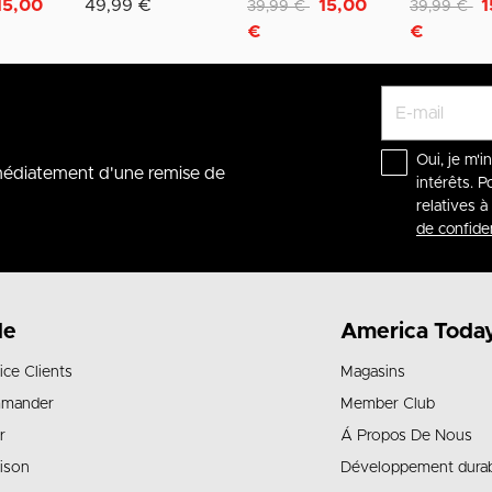
Remise de
à
Remise de
à
15,00
49,99 €
15,00
1
39,99 €
39,99 €
€
€
Oui, je m'i
mmédiatement d'une remise de
intérêts. P
relatives 
de confiden
de
America Toda
ice Clients
Magasins
mander
Member Club
r
Á Propos De Nous
aison
Développement dura