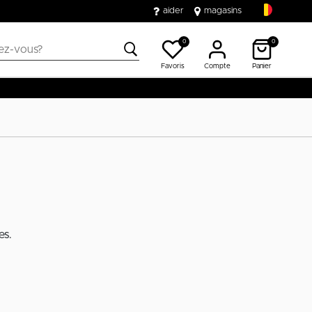
aider
magasins
0
0
Favoris
Compte
Panier
es.