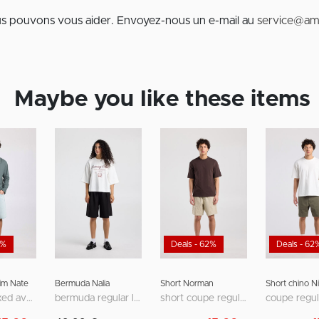
us pouvons vous aider. Envoyez-nous un e-mail au
service@am
Maybe you like these items
0%
Deals - 62%
Deals - 62
im Nate
Bermuda Nalia
Short Norman
Short chino Ni
coupe relaxed avec design cinq poches
bermuda regular loose fit à taille mi-haute
short coupe regular avec poches avant et arrière