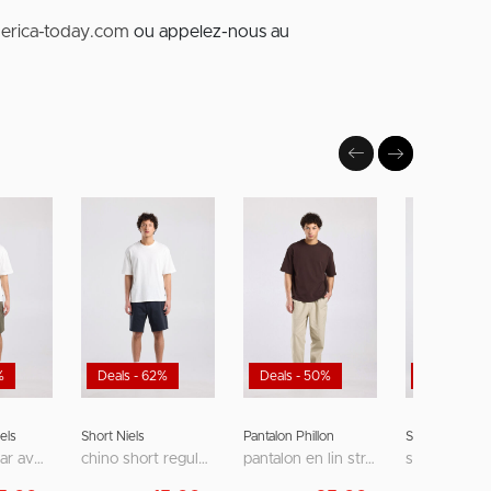
erica-today.com
ou appelez-nous au
%
Deals - 62%
Deals - 50%
Deals - 50
els
Short Niels
Pantalon Phillon
Short Sevan
coupe regular avec poches passepoilées
chino short regular fit avec fermeture zippée et bouton
pantalon en lin straight fit avec taille élastique