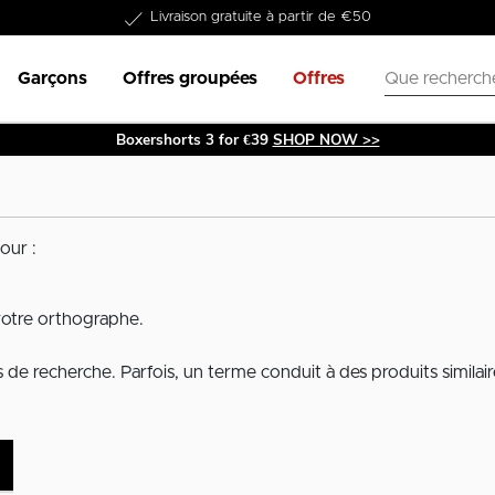
Livraison gratuite à partir de €50
Garçons
Offres groupées
Offres
Boxershorts 3 for €39
SHOP NOW >>
our :
votre orthographe.
de recherche. Parfois, un terme conduit à des produits similair