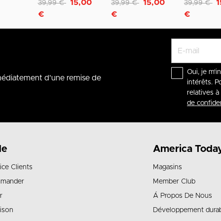
Remise de
à
Remise de
à
Remise de
à
15,00
15,00
1
39,99 €
39,99 €
39,99 €
€
€
€
Oui, je m'i
mmédiatement d'une remise de
intérêts. P
relatives 
de confiden
de
America Toda
ice Clients
Magasins
mander
Member Club
r
Á Propos De Nous
aison
Développement dura