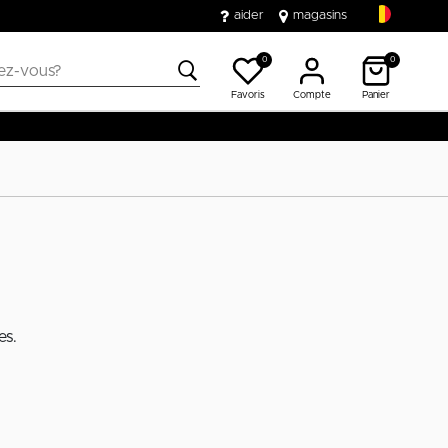
aider
magasins
0
0
Favoris
Compte
Panier
es.