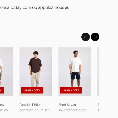
erica-today.com
ou appelez-nous au
%
Deals - 50%
Deals - 50%
Deals - 62
els
Pantalon Phillon
Short Sevan
Short Norman
coupe regular avec poches passepoilées
pantalon en lin straight fit avec taille élastique
sweatshort avec poche arrière et broderie