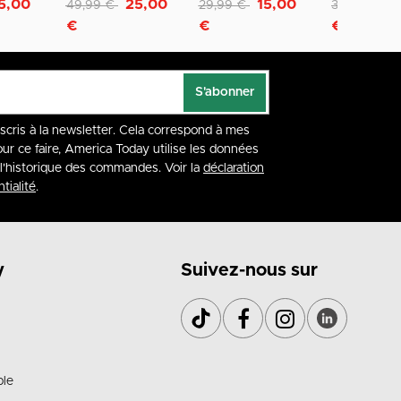
Remise de
à
Remise de
à
Remise de
à
5,00
25,00
15,00
1
49,99 €
29,99 €
39,99 €
€
€
€
S'abonner
nscris à la newsletter. Cela correspond à mes
our ce faire, America Today utilise les données
à l'historique des commandes. Voir la
déclaration
tialité
.
y
Suivez-nous sur
ble