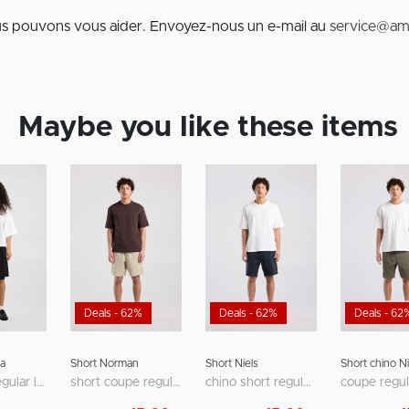
us pouvons vous aider. Envoyez-nous un e-mail au
service@am
Maybe you like these items
Deals - 62%
Deals - 62%
Deals - 62
a
Short Norman
Short Niels
Short chino Ni
bermuda regular loose fit à taille mi-haute
short coupe regular avec poches avant et arrière
chino short regular fit avec fermeture zippée et bouton