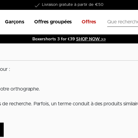
Livraison gratuite à partir de €50
Garçons
Offres groupées
Offres
Boxershorts 3 for €39
SHOP NOW >>
our :
votre orthographe.
de recherche. Parfois, un terme conduit à des produits similair