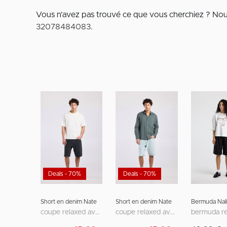
Vous n’avez pas trouvé ce que vous cherchiez ? No
32078484083
.
Deals - 70%
Deals - 70%
Short en denim Nate
Short en denim Nate
Bermuda Nali
coupe relaxed avec design cinq poches
coupe relaxed avec design cinq poches