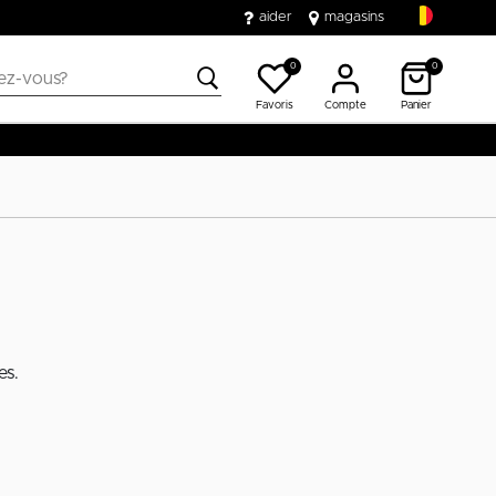
aider
magasins
0
0
Favoris
Compte
Panier
es.