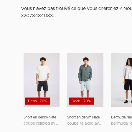
Vous n’avez pas trouvé ce que vous cherchiez ? No
32078484083
.
Deals - 70%
Deals - 70%
Short en denim Nate
Short en denim Nate
Bermuda Nali
coupe relaxed avec design cinq poches
coupe relaxed avec design cinq poches