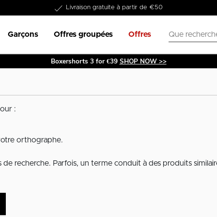
Livraison gratuite à partir de €50
Garçons
Offres groupées
Offres
Boxershorts 3 for €39
SHOP NOW >>
our :
votre orthographe.
de recherche. Parfois, un terme conduit à des produits similair