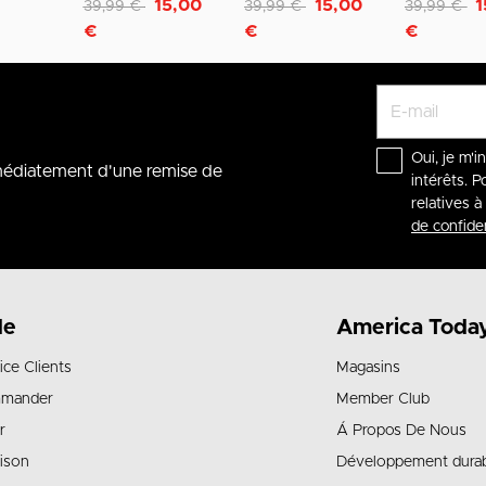
Remise de
à
Remise de
à
Remise de
à
15,00
15,00
1
39,99 €
39,99 €
39,99 €
€
€
€
Oui, je m'i
mmédiatement d'une remise de
intérêts. P
relatives 
de confiden
de
America Toda
ice Clients
Magasins
mander
Member Club
r
Á Propos De Nous
aison
Développement dura