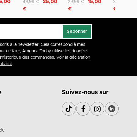
Remise de
à
Remise de
à
Remise de
à
5,00
25,00
15,00
1
49,99 €
29,99 €
39,99 €
€
€
€
S'abonner
nscris à la newsletter. Cela correspond à mes
our ce faire, America Today utilise les données
à l'historique des commandes. Voir la
déclaration
tialité
.
y
Suivez-nous sur
ble