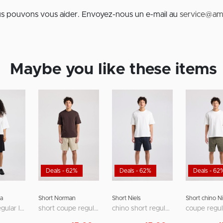
us pouvons vous aider. Envoyez-nous un e-mail au
service@am
Maybe you like these items
Deals - 62%
Deals - 62%
Deals - 62
a
Short Norman
Short Niels
Short chino Ni
bermuda regular loose fit à taille mi-haute
short coupe regular avec poches avant et arrière
chino short regular fit avec fermeture zippée et bouton