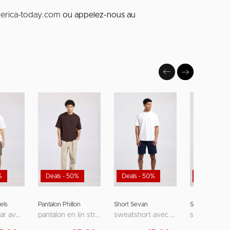
erica-today.com
ou appelez-nous au
%
Deals - 50%
Deals - 50%
Deals - 62
els
Pantalon Phillon
Short Sevan
Short Norman
coupe regular avec poches passepoilées
pantalon en lin straight fit avec taille élastique
sweatshort avec poche arrière et broderie