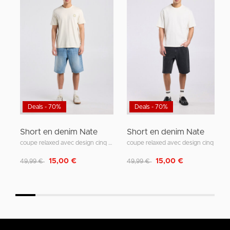
Deals - 70%
Deals - 70%
Short en denim Nate
Short en denim Nate
coupe relaxed avec design cinq poches
coupe relaxed avec design cinq poches
Remise de
à
Remise de
à
15,00 €
15,00 €
49,99 €
49,99 €