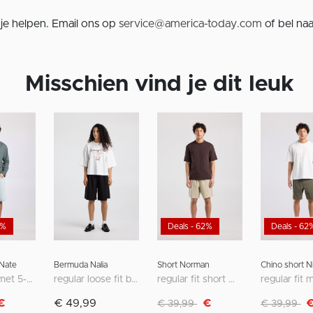
je helpen. Email ons op
service@america-today.com
of bel na
Misschien vind je dit leuk
0%
Deals - 62%
Deals - 62
Nate
Bermuda Nalia
Short Norman
Chino short N
relaxed fit met 5-pocket design
regular loose fit bermuda met medium waist
regular fit short met voor- en achterzakken
van
ar
Afgeprijsd van
naar
Afgeprijsd 
na
€
€ 49,99
€
€ 39,99
€ 39,99