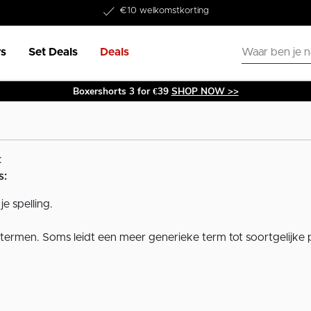
Word lid van onze Member Club!
€10 welkomstkorting
s
Set Deals
Deals
Boxershorts 3 for €39
SHOP NOW >>
:
s:
je spelling.
termen. Soms leidt een meer generieke term tot soortgelijke