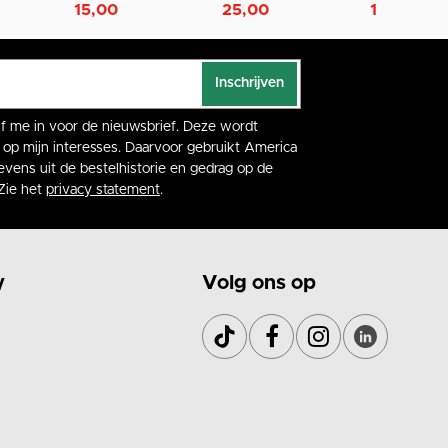
15,00
25,00
15,00
Inschrijven
rijf me in voor de nieuwsbrief. Deze wordt
op mijn interesses. Daarvoor gebruikt America
vens uit de bestelhistorie en gedrag op de
Zie het
privacy statement
.
y
Volg ons op