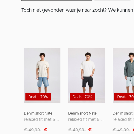
Toch niet gevonden waar je naar zocht? We kunnen 
Deals - 70%
Deals - 70%
Deals - 7
Denim short Nate
Denim short Nate
Denim short 
relaxed fit met 5-pocket design
relaxed fit met 5-pocket design
Afgeprijsd van
naar
Afgeprijsd van
naar
Afgeprijsd 
na
€
€
€ 49,99
€ 49,99
€ 49,99