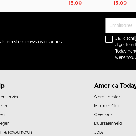
15,00
15,00
Ja, ik sch
ls eerste nieuws over acties
afgestemd 
Today gege
webshop. 
lp
America Toda
tenservice
Store Locator
ellen
Member Club
len
Over ons
orgen
Duurzaamheid
en & Retourneren
Jobs