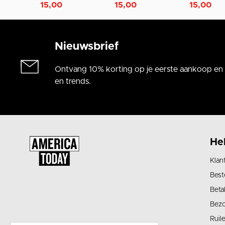
15,00
15,00
15,00
Nieuwsbrief
Ontvang 10% korting op je eerste aankoop en a
en trends.
He
Klan
Best
Beta
Bez
Ruil