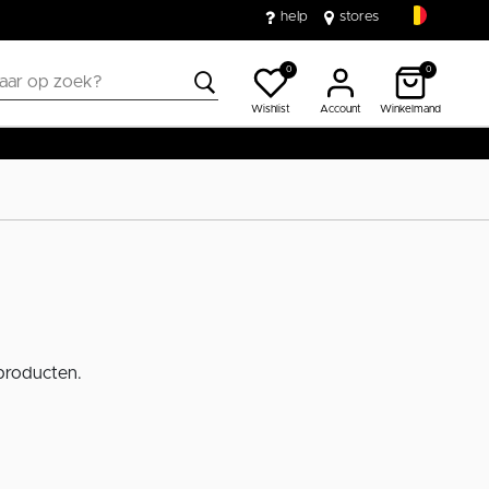
help
stores
0
0
Wishlist
Account
Winkelmand
 producten.