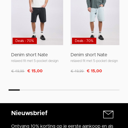
Deals - 70%
Deals - 70%
Denim short Nate
Denim short Nate
relaxed fit met 5-pocket design
relaxed fit met 5-pocket design
Afgeprijsd van
naar
Afgeprijsd van
naar
€ 15,00
€ 15,00
€ 49,99
€ 49,99
Nieuwsbrief
Ontvang 10% korting op je eerste aankoop en als