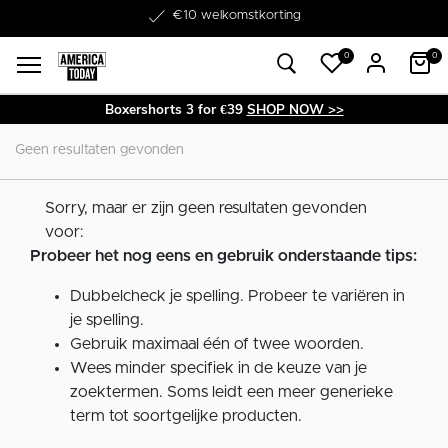
Word lid van onze Member Club!
€10 welkomstkorting
0
0
Boxershorts 3 for €39
SHOP NOW >>
Geen resultaten gevonden
Sorry, maar er zijn geen resultaten gevonden
voor:
Probeer het nog eens en gebruik onderstaande tips:
Dubbelcheck je spelling. Probeer te variëren in
je spelling.
Gebruik maximaal één of twee woorden.
Wees minder specifiek in de keuze van je
zoektermen. Soms leidt een meer generieke
term tot soortgelijke producten.