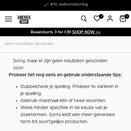
Word lid van onze Member Club!
€10 welkomstkorting
0
0
Boxershorts 3 for €39
SHOP NOW >>
Geen resultaten gevonden
Sorry, maar er zijn geen resultaten gevonden
voor:
Probeer het nog eens en gebruik onderstaande tips:
Dubbelcheck je spelling. Probeer te variëren in
je spelling.
Gebruik maximaal één of twee woorden.
Wees minder specifiek in de keuze van je
zoektermen. Soms leidt een meer generieke
term tot soortgelijke producten.