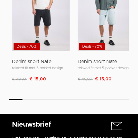
Deals - 70%
Deals - 70%
Denim short Nate
Denim short Nate
relaxed fit met 5-pocket design
relaxed fit met 5-pocket design
Afgeprijsd van
naar
Afgeprijsd van
naar
€ 15,00
€ 15,00
€ 49,99
€ 49,99
Nieuwsbrief