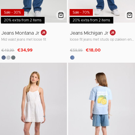
Sale - 30%
Sale - 70%
20% extra from 2 items
20% extra from 2 items
Jeans Montana Jr
Jeans Michigan Jr
Mid waist jeans met loose fit
loose fit jeans met studs op zakken en zijnaden
Afgeprijsd van
naar
Afgeprijsd van
naar
€34,99
€18,00
€49,99
€59,99