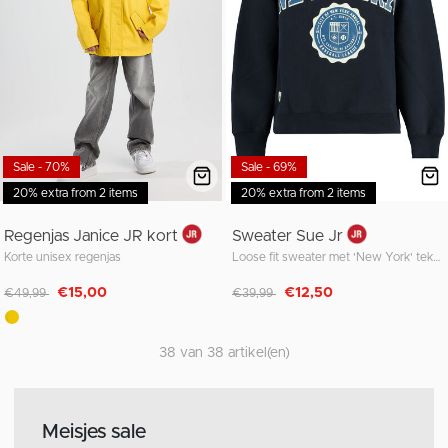
Sale - 70%
Sale - 69%
20% extra from 2 items
20% extra from 2 items
Regenjas Janice JR kort
Sweater Sue Jr
Korte unisex regenjas
Loose fit sweater met 'New York' tekstopdruk
Afgeprijsd van
naar
Afgeprijsd van
naar
€15,00
€12,50
€49,99
€39,99
38 van 38 artikel(en)
Meisjes sale