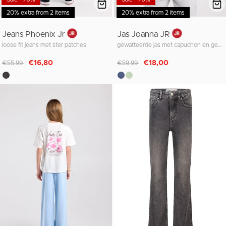
20% extra from 2 items
20% extra from 2 items
Jeans Phoenix Jr
Jas Joanna JR
loose fit jeans met ster patches
gewatteerde jas met capuchon en gekleurde schouderbies
Afgeprijsd van
naar
Afgeprijsd van
naar
€16,80
€18,00
€55,99
€59,99