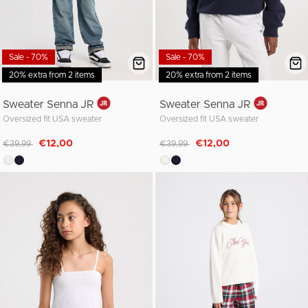
Sale - 70%
Sale - 70%
20% extra from 2 items
20% extra from 2 items
Sweater Senna JR
Sweater Senna JR
Oversized fit USA sweater
Oversized fit USA sweater
Afgeprijsd van
naar
Afgeprijsd van
naar
€12,00
€12,00
€39,99
€39,99