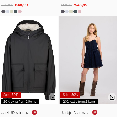
Afgeprijsd van
naar
Afgeprijsd van
naar
€48,99
€48,99
€69,99
€69,99
Sale - 50%
Sale - 50%
20% extra from 2 items
20% extra from 2 items
Jael JR raincoat
Jurkje Dianna Jr