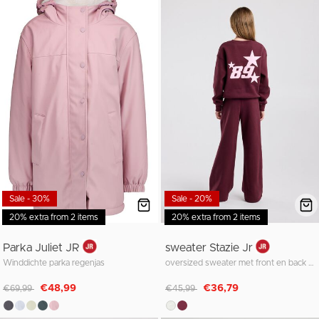
Sale - 30%
Sale - 20%
20% extra from 2 items
20% extra from 2 items
Parka Juliet JR
sweater Stazie Jr
Winddichte parka regenjas
oversized sweater met front en back patch
Afgeprijsd van
naar
Afgeprijsd van
naar
€48,99
€36,79
€69,99
€45,99