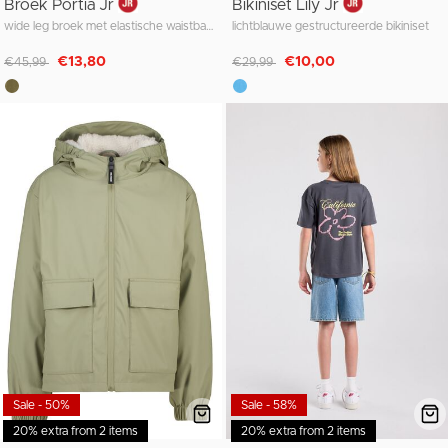
Broek Portia Jr
Bikiniset Lily Jr
wide leg broek met elastische waistband
lichtblauwe gestructureerde bikiniset
Afgeprijsd van
naar
Afgeprijsd van
naar
€13,80
€10,00
€45,99
€29,99
Sale - 50%
Sale - 58%
20% extra from 2 items
20% extra from 2 items