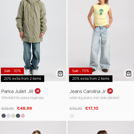
Sale - 30%
Sale - 70%
20% extra from 2 items
20% extra from 2 items
Parka Juliet JR
Jeans Carolina Jr
Winddichte parka regenjas
wide leg jeans met side plecket
Afgeprijsd van
naar
Afgeprijsd van
naar
€48,99
€17,10
€69,99
€56,99