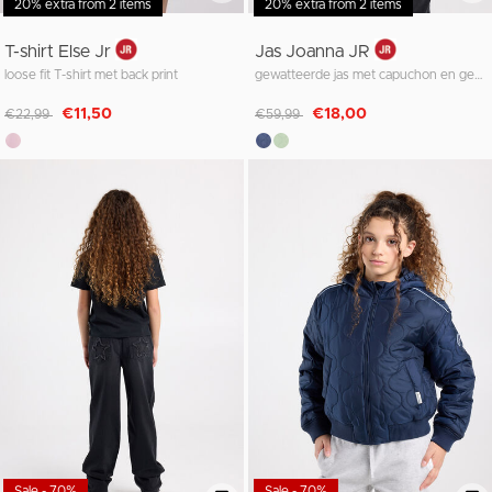
20% extra from 2 items
20% extra from 2 items
T-shirt Else Jr
Jas Joanna JR
loose fit T-shirt met back print
gewatteerde jas met capuchon en gekleurde schouderbies
Afgeprijsd van
naar
Afgeprijsd van
naar
€11,50
€18,00
€22,99
€59,99
Sale - 70%
Sale - 70%