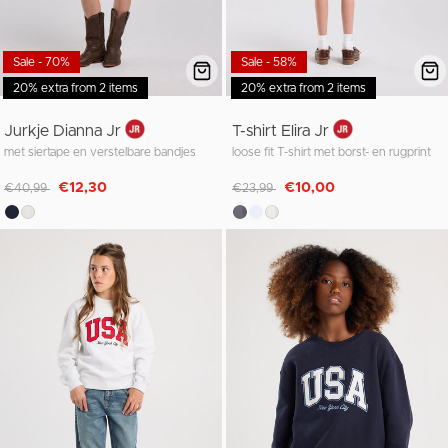
Sale - 70%
Sale - 58%
20% extra from 2 items
20% extra from 2 items
Jurkje Dianna Jr
T-shirt Elira Jr
met siertape en verstelbare bandjes
loose fit T-shirt met borst- en rugprint
Afgeprijsd van
naar
Afgeprijsd van
naar
€12,30
€10,00
€40,99
€23,99