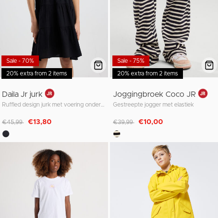
Sale - 70%
Sale - 75%
20% extra from 2 items
20% extra from 2 items
Daila Jr jurk
Joggingbroek Coco JR
Ruffled design jurk met voering onder de jurk
Gestreepte jogger met elastiek
Afgeprijsd van
naar
Afgeprijsd van
naar
€13,80
€10,00
€45,99
€39,99