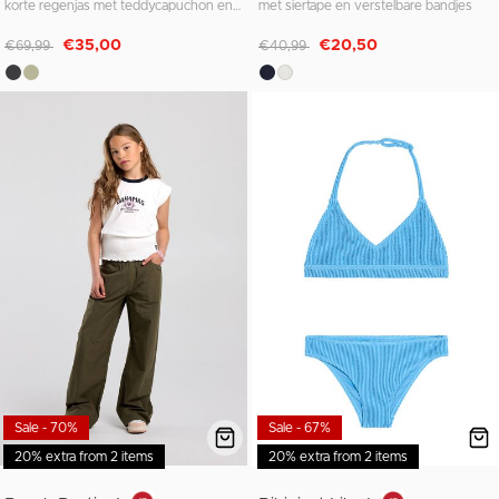
korte regenjas met teddycapuchon en drukknoopsluiting
met siertape en verstelbare bandjes
Afgeprijsd van
naar
Afgeprijsd van
naar
€35,00
€20,50
€69,99
€40,99
Sale - 70%
Sale - 67%
20% extra from 2 items
20% extra from 2 items