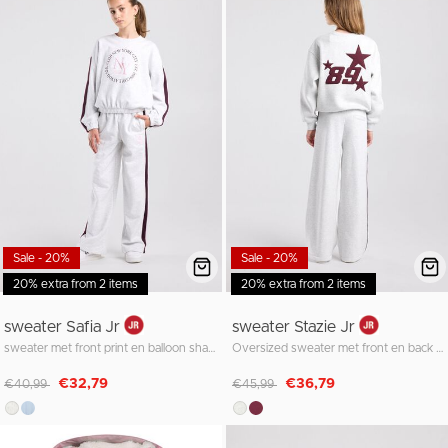
Sale - 20%
Sale - 20%
20% extra from 2 items
20% extra from 2 items
sweater Safia Jr
sweater Stazie Jr
sweater met front print en balloon shape
Oversized sweater met front en back patch
Afgeprijsd van
naar
Afgeprijsd van
naar
€32,79
€36,79
€40,99
€45,99