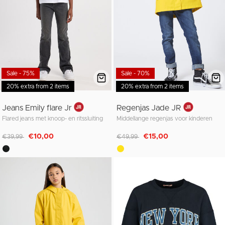
Sale - 75%
Sale - 70%
20% extra from 2 items
20% extra from 2 items
Jeans Emily flare Jr
Regenjas Jade JR
Flared jeans met knoop- en ritssluiting
Middellange regenjas voor kinderen
Afgeprijsd van
naar
Afgeprijsd van
naar
€10,00
€15,00
€39,99
€49,99