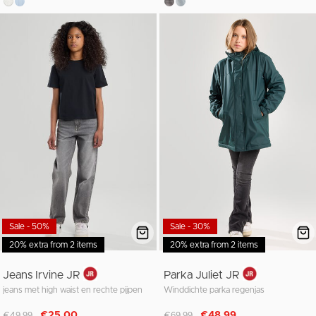
Sale - 50%
Sale - 30%
20% extra from 2 items
20% extra from 2 items
Jeans Irvine JR
Parka Juliet JR
jeans met high waist en rechte pijpen
Winddichte parka regenjas
Afgeprijsd van
naar
Afgeprijsd van
naar
€25,00
€48,99
€49,99
€69,99