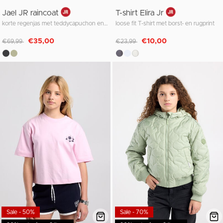
Jael JR raincoat
T-shirt Elira Jr
korte regenjas met teddycapuchon en drukknoopsluiting
loose fit T-shirt met borst- en rugprint
Afgeprijsd van
naar
Afgeprijsd van
naar
€35,00
€10,00
€69,99
€23,99
Sale - 50%
Sale - 70%