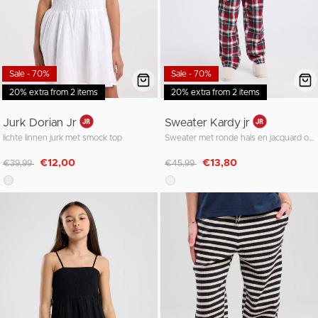
Sale - 70%
Sale - 70%
20% extra from 2 items
20% extra from 2 items
Jurk Dorian Jr
Sweater Kardy jr
lichte linnen jurk met smock top
Sweater met ronde hals en jacquard of borduursel
Afgeprijsd van
naar
Afgeprijsd van
naar
€12,00
€13,80
€39,99
€45,99