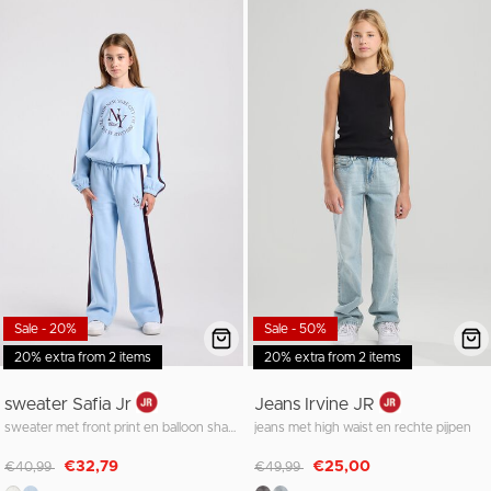
Sale - 20%
Sale - 50%
20% extra from 2 items
20% extra from 2 items
sweater Safia Jr
Jeans Irvine JR
sweater met front print en balloon shape
jeans met high waist en rechte pijpen
Afgeprijsd van
naar
Afgeprijsd van
naar
€32,79
€25,00
€40,99
€49,99