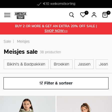
Word lid van onze Member Club!
Gratis retourneren in de winkel
Binnen 1-3 werkdagen in huis
Gratis verzending vanaf €50
30 dagen retourrecht
€10 welkomstkorting
0
0
BUY 2 OR MORE & GET AN EXTRA 20% OFF SALE |
SHOP NOW>>
Sale
Meisjes
Meisjes sale
38
producten
Bikini's & Badpakken
Broeken
Jassen
Bikini's & Badpakken
Broeken
Jassen
Jeans
Filter & sorteer