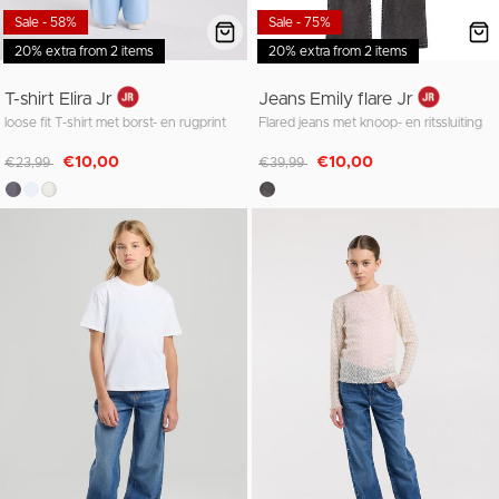
Sale - 58%
Sale - 75%
20% extra from 2 items
20% extra from 2 items
T-shirt Elira Jr
Jeans Emily flare Jr
loose fit T-shirt met borst- en rugprint
Flared jeans met knoop- en ritssluiting
Afgeprijsd van
naar
Afgeprijsd van
naar
€10,00
€10,00
€23,99
€39,99