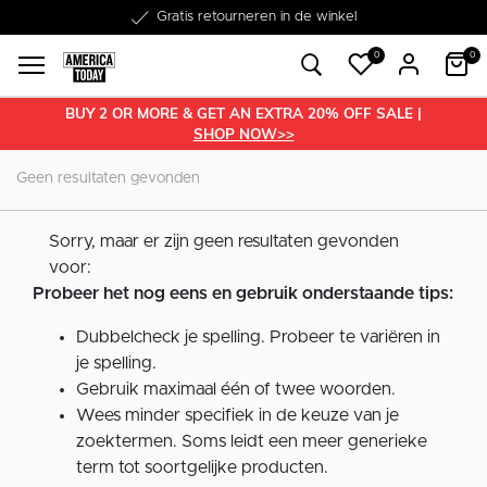
Word lid van onze Member Club!
Gratis retourneren in de winkel
Binnen 1-3 werkdagen in huis
Gratis verzending vanaf €50
30 dagen retourrecht
€10 welkomstkorting
0
0
BUY 2 OR MORE & GET AN EXTRA 20% OFF SALE |
SHOP NOW>>
Geen resultaten gevonden
Sorry, maar er zijn geen resultaten gevonden
voor:
Probeer het nog eens en gebruik onderstaande tips:
Dubbelcheck je spelling. Probeer te variëren in
je spelling.
Gebruik maximaal één of twee woorden.
Wees minder specifiek in de keuze van je
zoektermen. Soms leidt een meer generieke
term tot soortgelijke producten.