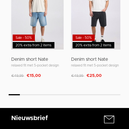
Sale - 50%
Sale - 50%
20% extra from 2 items
20% extra from 2 items
Denim short Nate
Denim short Nate
relaxed fit met 5-pocket design
relaxed fit met 5-pocket design
Afgeprijsd van
naar
Afgeprijsd van
naar
€15,00
€25,00
€49,99
€49,99
Nieuwsbrief