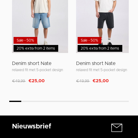
Sale - 50%
Sale - 50%
20% extra from 2 items
20% extra from 2 items
Denim short Nate
Denim short Nate
relaxed fit met 5-pocket design
relaxed fit met 5-pocket design
Afgeprijsd van
naar
Afgeprijsd van
naar
€25,00
€25,00
€49,99
€49,99
Nieuwsbrief