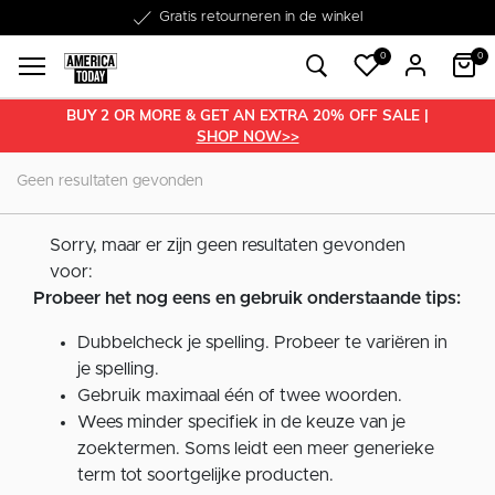
Word lid van onze Member Club!
Gratis retourneren in de winkel
Binnen 1-3 werkdagen in huis
Gratis verzending vanaf €50
30 dagen retourrecht
€10 welkomstkorting
0
0
BUY 2 OR MORE & GET AN EXTRA 20% OFF SALE |
SHOP NOW>>
Geen resultaten gevonden
Sorry, maar er zijn geen resultaten gevonden
voor:
Probeer het nog eens en gebruik onderstaande tips:
Dubbelcheck je spelling. Probeer te variëren in
je spelling.
Gebruik maximaal één of twee woorden.
Wees minder specifiek in de keuze van je
zoektermen. Soms leidt een meer generieke
term tot soortgelijke producten.