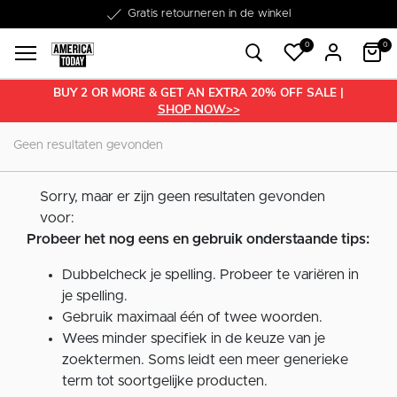
Word lid van onze Member Club!
Gratis retourneren in de winkel
Binnen 1-3 werkdagen in huis
Gratis verzending vanaf €50
30 dagen retourrecht
€10 welkomstkorting
0
0
BUY 2 OR MORE & GET AN EXTRA 20% OFF SALE |
SHOP NOW>>
Geen resultaten gevonden
Sorry, maar er zijn geen resultaten gevonden
voor:
Probeer het nog eens en gebruik onderstaande tips:
Dubbelcheck je spelling. Probeer te variëren in
je spelling.
Gebruik maximaal één of twee woorden.
Wees minder specifiek in de keuze van je
zoektermen. Soms leidt een meer generieke
term tot soortgelijke producten.