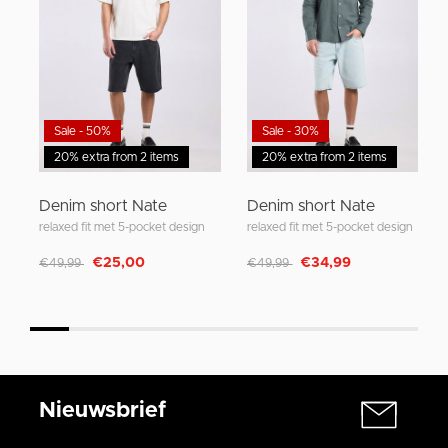
Sale - 50%
Sale - 30%
20% extra from 2 items
20% extra from 2 items
Denim short Nate
Denim short Nate
relaxed fit met 5-pocket design
relaxed fit met 5-pocket design
Afgeprijsd van
naar
Afgeprijsd van
naar
€25,00
€34,99
€49,99
€49,99
Nieuwsbrief