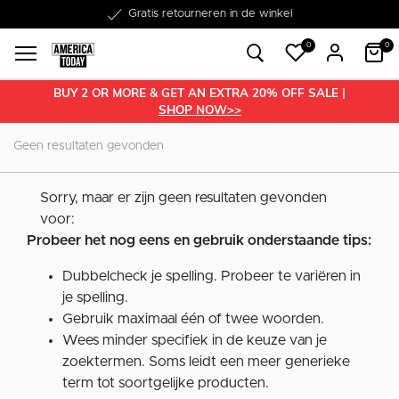
Word lid van onze Member Club!
Gratis retourneren in de winkel
Binnen 1-3 werkdagen in huis
Gratis verzending vanaf €50
30 dagen retourrecht
€10 welkomstkorting
0
0
BUY 2 OR MORE & GET AN EXTRA 20% OFF SALE |
SHOP NOW>>
Geen resultaten gevonden
Sorry, maar er zijn geen resultaten gevonden
voor:
Probeer het nog eens en gebruik onderstaande tips:
Dubbelcheck je spelling. Probeer te variëren in
je spelling.
Gebruik maximaal één of twee woorden.
Wees minder specifiek in de keuze van je
zoektermen. Soms leidt een meer generieke
term tot soortgelijke producten.