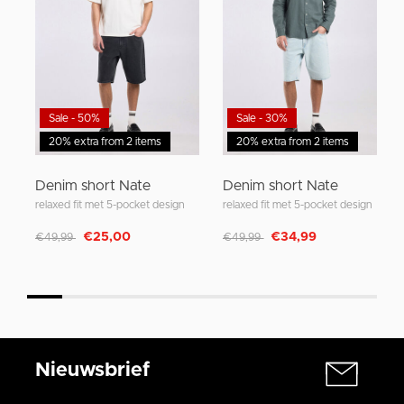
Sale - 50%
Sale - 30%
20% extra from 2 items
20% extra from 2 items
Denim short Nate
Denim short Nate
relaxed fit met 5-pocket design
relaxed fit met 5-pocket design
Afgeprijsd van
naar
Afgeprijsd van
naar
€25,00
€34,99
€49,99
€49,99
Nieuwsbrief