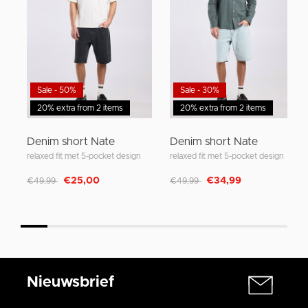
Sale - 50%
Sale - 30%
20% extra from 2 items
20% extra from 2 items
Denim short Nate
Denim short Nate
relaxed fit met 5-pocket design
relaxed fit met 5-pocket design
Afgeprijsd van
naar
Afgeprijsd van
naar
€25,00
€34,99
€49,99
€49,99
Nieuwsbrief