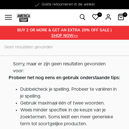
Word lid van onze Member Club!
Gratis retourneren in de winkel
Binnen 1-3 werkdagen in huis
Gratis verzending vanaf €50
30 dagen retourrecht
€10 welkomstkorting
0
0
BUY 2 OR MORE & GET AN EXTRA 20% OFF SALE |
SHOP NOW>>
Geen resultaten gevonden
Sorry, maar er zijn geen resultaten gevonden
voor:
Probeer het nog eens en gebruik onderstaande tips:
Dubbelcheck je spelling. Probeer te variëren in
je spelling.
Gebruik maximaal één of twee woorden.
Wees minder specifiek in de keuze van je
zoektermen. Soms leidt een meer generieke
term tot soortgelijke producten.