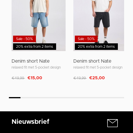
Sale - 50%
Sale - 50%
20% extra from 2 items
20% extra from 2 items
Denim short Nate
Denim short Nate
relaxed fit met 5-pocket design
relaxed fit met 5-pocket design
Afgeprijsd van
naar
Afgeprijsd van
naar
€15,00
€25,00
€49,99
€49,99
Nieuwsbrief