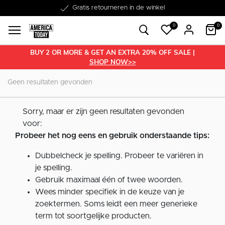
Word lid van onze Member Club!
Gratis retourneren in de winkel
Binnen 1-3 werkdagen in huis
Gratis verzending vanaf €50
30 dagen retourrecht
€10 welkomstkorting
0
0
BUY 2 OR MORE & GET AN EXTRA 20% OFF SALE |
SHOP NOW>>
Geen resultaten gevonden
Sorry, maar er zijn geen resultaten gevonden
voor:
Probeer het nog eens en gebruik onderstaande tips:
Dubbelcheck je spelling. Probeer te variëren in
je spelling.
Gebruik maximaal één of twee woorden.
Wees minder specifiek in de keuze van je
zoektermen. Soms leidt een meer generieke
term tot soortgelijke producten.