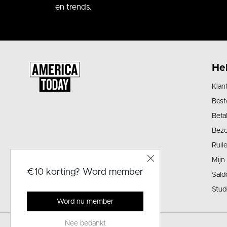
en trends.
He
Klan
Best
Beta
Bez
Ruil
Mijn
€10 korting? Word member
Sald
Stud
Word nu member
Nee bedankt