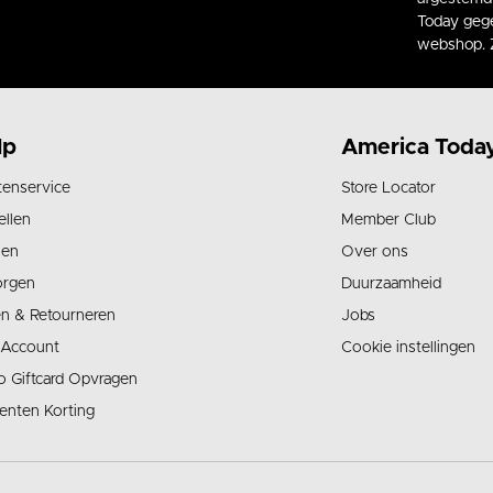
Today gege
webshop. 
lp
America Toda
tenservice
Store Locator
ellen
Member Club
len
Over ons
orgen
Duurzaamheid
en & Retourneren
Jobs
 Account
Cookie instellingen
o Giftcard Opvragen
enten Korting