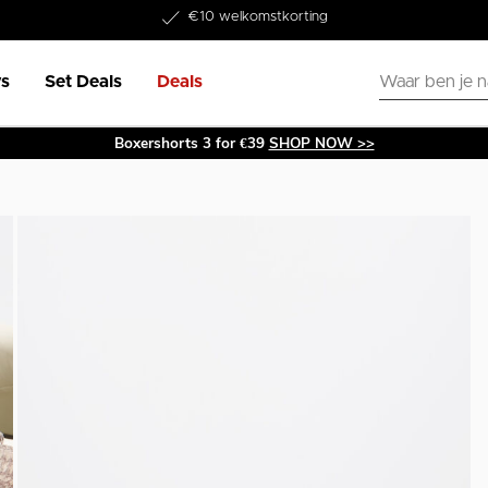
Word lid van onze Member Club!
€10 welkomstkorting
s
Set Deals
Deals
Boxershorts 3 for €39
SHOP NOW >>