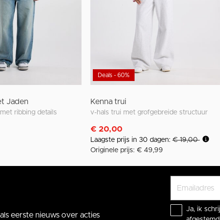
Deals - 60%
ket Jaden
Kenna trui
 met ribbing details
v-hals trui met grofgebreide structuur
€ 20,00
Laagste prijs in 30 dagen:
€ 19,00
Originele prijs: € 49,99
Ja, ik sch
ls eerste nieuws over acties
afgestemd 