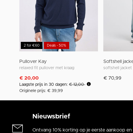
2 for €60
Deals - 50%
Pullover Kay
Softshell jac
relaxed fit pullover met kraag
softshell jacket
€ 20,00
€ 70,99
Laagste prijs in 30 dagen:
€ 12,00
Originele prijs: € 39,99
Nieuwsbrief
Ontvang 10% korting op je eerste aankoop en a