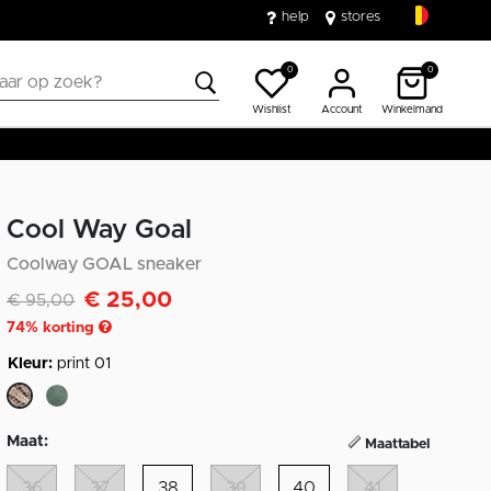
help
stores
0
0
Wishlist
Account
Winkelmand
Cool Way Goal
Coolway GOAL sneaker
€ 25,00
Afgeprijsd van
naar
€ 95,00
74
% korting
Kleur:
print 01
geselecteerd
Maat:
Maattabel
36
37
38
39
40
41