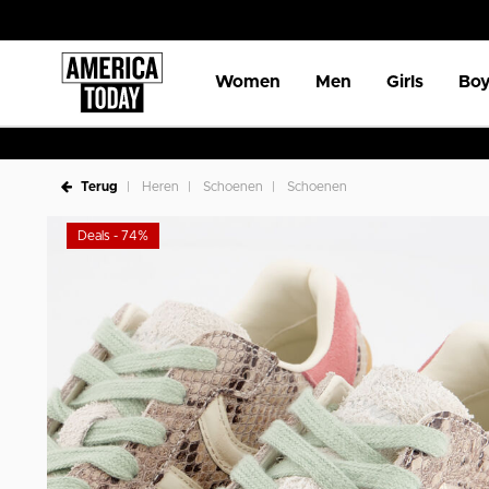
Women
Men
Girls
Boy
Terug
Heren
Schoenen
Schoenen
Deals - 74%