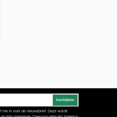
Inschrijven
rijf me in voor de nieuwsbrief. Deze wordt
op mijn interesses. Daarvoor gebruikt America