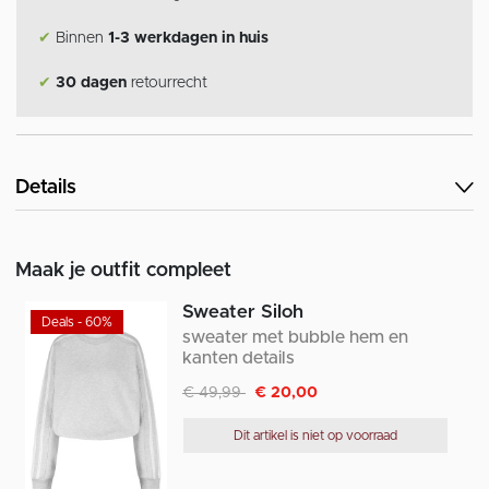
✔
Binnen
1-3 werkdagen in huis
✔
30 dagen
retourrecht
Details
Maak je outfit compleet
Sweater Siloh
Deals - 60%
sweater met bubble hem en
kanten details
Afgeprijsd van
naar
€ 49,99
€ 20,00
Dit artikel is niet op voorraad