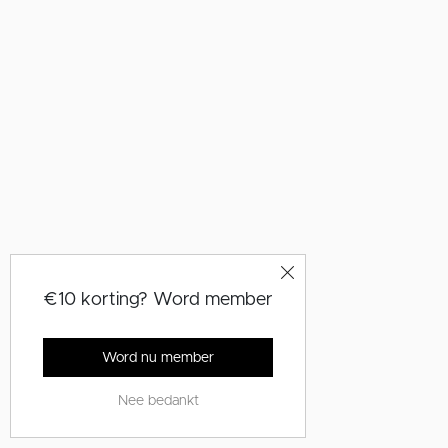
€10 korting? Word member
Word nu member
Nee bedankt