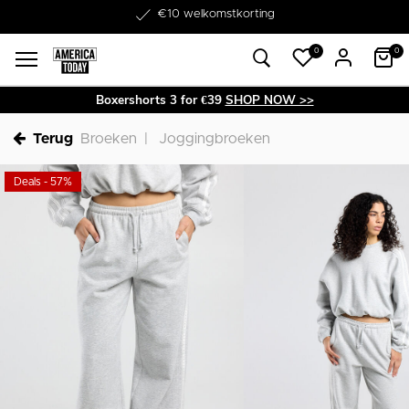
Word lid van onze Member Club!
€10 welkomstkorting
0
0
Boxershorts 3 for €39
SHOP NOW >>
Terug
Broeken
Joggingbroeken
Deals - 57%