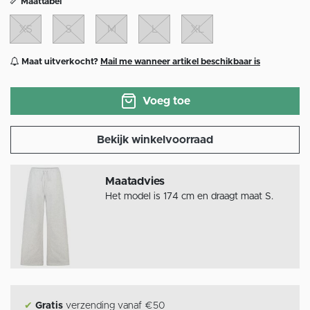
Maattabel
XS
S
M
L
XL
Maat uitverkocht?
Mail me wanneer artikel beschikbaar is
Voeg toe
Bekijk winkelvoorraad
Maatadvies
Het model is 174 cm en draagt maat S.
✔
Gratis
verzending vanaf €50