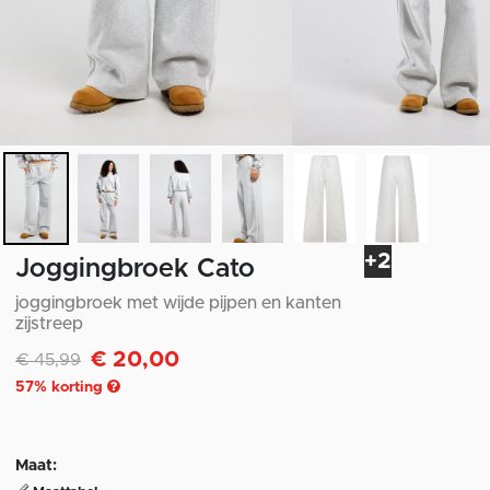
+2
Joggingbroek Cato
joggingbroek met wijde pijpen en kanten
zijstreep
€ 20,00
Afgeprijsd van
naar
€ 45,99
57
% korting
Maat: