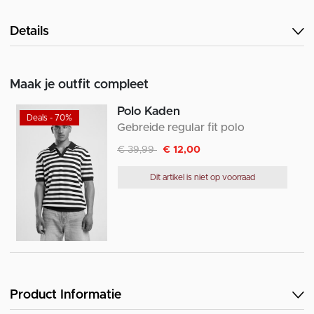
Details
Maak je outfit compleet
Polo Kaden
Deals - 70%
Gebreide regular fit polo
Afgeprijsd van
naar
€ 39,99
€ 12,00
Dit artikel is niet op voorraad
Product Informatie