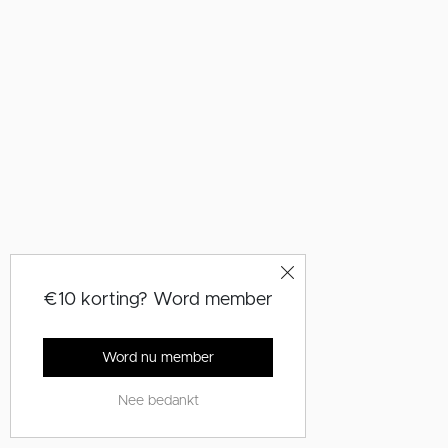
€10 korting? Word member
Word nu member
Nee bedankt