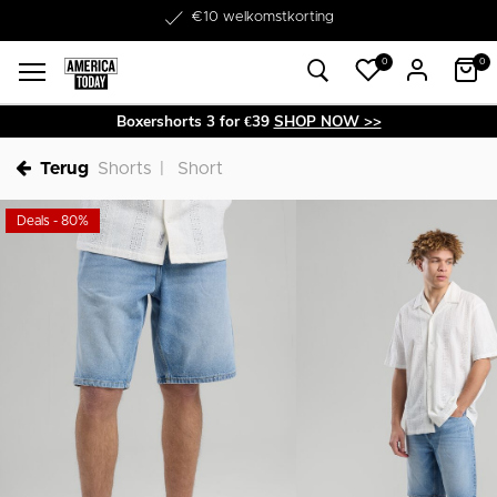
Word lid van onze Member Club!
€10 welkomstkorting
0
0
Boxershorts 3 for €39
SHOP NOW >>
Terug
Shorts
Short
Deals - 80%