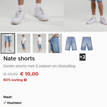
+2
Nate shorts
Denim shorts met 5 zakken en ritssluiting
€ 10,00
Afgeprijsd van
naar
€ 49,99
80
% korting
Maat:
Maattabel