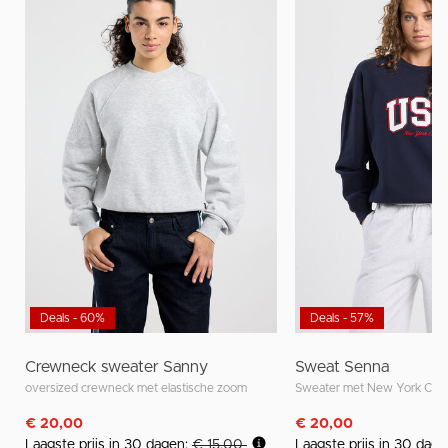
Deals - 60%
Deals - 57%
Crewneck sweater Sanny
Sweat Senna
oversized crewneck met elastische zoom
Sweater met New York City 
€ 20,00
€ 20,00
Laagste prijs in 30 dagen:
€ 15,00
Laagste prijs in 30 dag