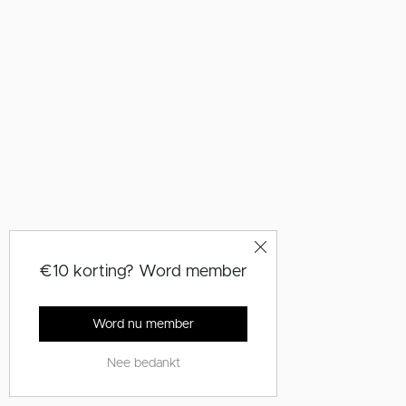
€10 korting? Word member
Word nu member
Nee bedankt