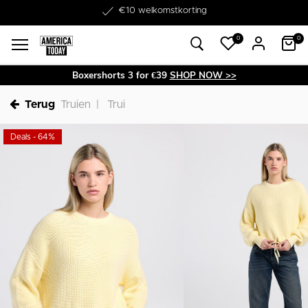
Word lid van onze Member Club!
€10 welkomstkorting
0
0
Boxershorts 3 for €39
SHOP NOW >>
Terug
Truien
Trui
Deals - 64%