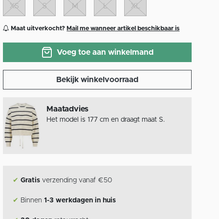
XS
S
M
L
XL
Maat uitverkocht?
Mail me wanneer artikel beschikbaar is
Voeg toe aan winkelmand
Bekijk winkelvoorraad
Maatadvies
Het model is 177 cm en draagt maat S.
✔
Gratis
verzending vanaf €50
✔
Binnen
1-3 werkdagen in huis