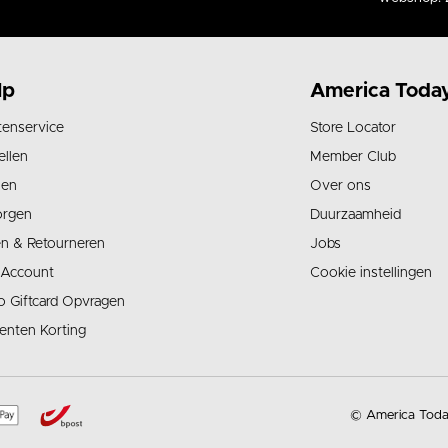
lp
America Toda
tenservice
Store Locator
ellen
Member Club
len
Over ons
orgen
Duurzaamheid
en & Retourneren
Jobs
 Account
Cookie instellingen
o Giftcard Opvragen
enten Korting
© America Toda