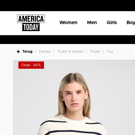
Women
Men
Girls
Boy
Terug
Dames
Truien & Vesten
Truien
Trui
Deals - 64%