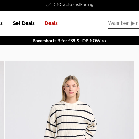
Word lid van onze Member Club!
€10 welkomstkorting
s
Set Deals
Deals
Boxershorts 3 for €39
SHOP NOW >>