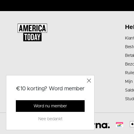
He
Klan
Best
Beta
Bez
Ruil
Mijn
€10 korting? Word member
Sald
Stud
Word nu member
Nee bedankt