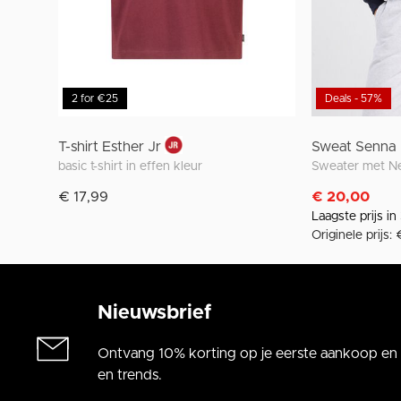
2 for €25
Deals - 57%
T-shirt Esther Jr
Sweat Senna
basic t-shirt in effen kleur
€ 17,99
€ 20,00
Laagste prijs i
Originele prijs:
Nieuwsbrief
Ontvang 10% korting op je eerste aankoop en a
en trends.