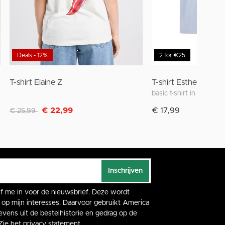
Deals - 12%
2 for €25
T-shirt Elaine Z
T-shirt Esther Jr
basic t-shirt in effen kl
Afgeprijsd van
naar
€ 22,99
€ 17,99
€ 25,99
Inschrijven
rijf me in voor de nieuwsbrief. Deze wordt
op mijn interesses. Daarvoor gebruikt America
vens uit de bestelhistorie en gedrag op de
Zie het
privacy statement
.