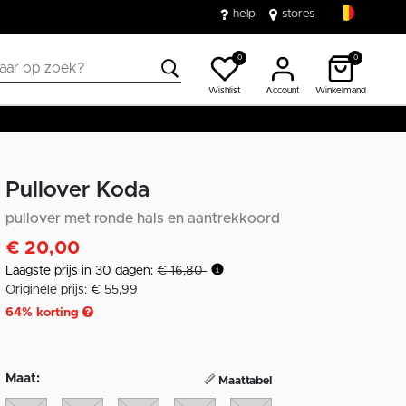
help
stores
0
0
Wishlist
Account
Winkelmand
Pullover Koda
pullover met ronde hals en aantrekkoord
€ 20,00
Laagste prijs in 30 dagen:
€ 16,80
Originele prijs: € 55,99
64
% korting
Maat:
Maattabel