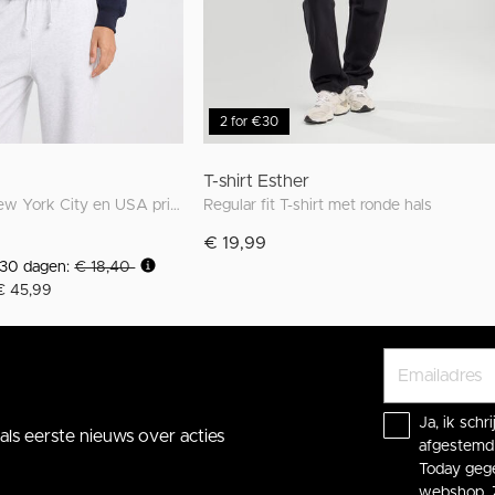
2 for €30
T-shirt Esther
Sweater met New York City en USA print
Regular fit T-shirt met ronde hals
€ 19,99
n 30 dagen:
€ 18,40
 € 45,99
Ja, ik sch
ls eerste nieuws over acties
afgestemd 
Today gege
webshop. 