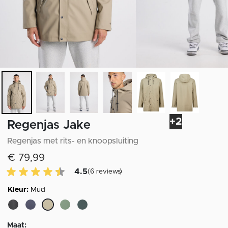
+2
Regenjas Jake
Regenjas met rits- en knoopsluiting
€ 79,99
4.5 van 5 Klantenbeoordeling
4.5
(6 reviews)
Kleur:
Mud
geselecteerd
Maat: