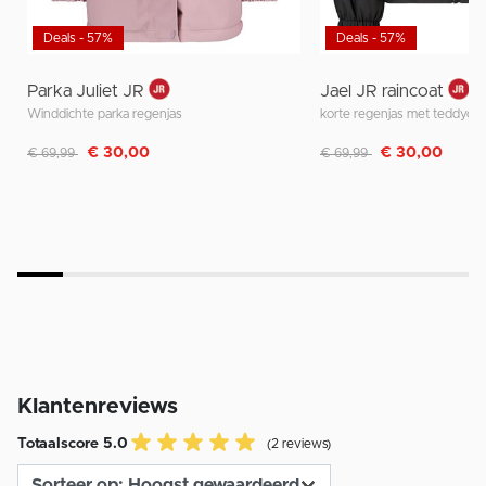
Deals - 57%
Deals - 57%
Parka Juliet JR
Jael JR raincoat
Winddichte parka regenjas
Afgeprijsd van
naar
Afgeprijsd van
naar
€ 30,00
€ 30,00
€ 69,99
€ 69,99
Klantenreviews
Totaalscore 5.0
(2 reviews)