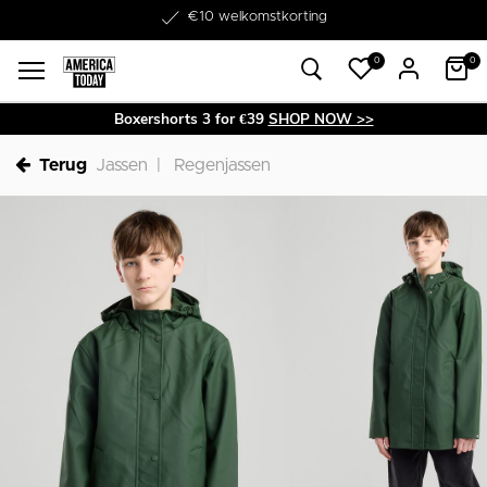
Word lid van onze Member Club!
€10 welkomstkorting
0
0
Boxershorts 3 for €39
SHOP NOW >>
Terug
Jassen
Regenjassen