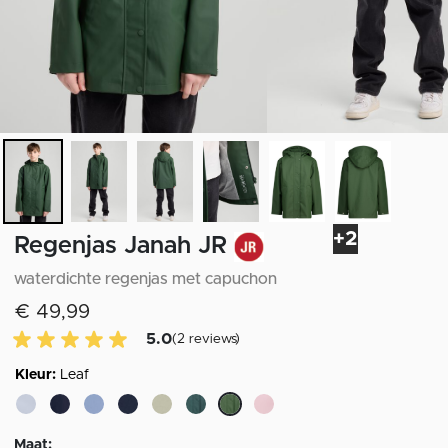
+2
Regenjas Janah JR
waterdichte regenjas met capuchon
€ 49,99
5.0 van 5 Klantenbeoordeling
5.0
(2 reviews)
Kleur:
Leaf
geselecteerd
Maat: