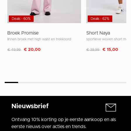
Deals - 60%
Deals - 62%
Broek Promise
Short Naya
linnen broek met high waist en trekkoord
Afgeprijsd van
naar
Afgeprijsd van
naar
€ 20,00
€ 15,00
€ 49,99
€ 39,99
Nieuwsbrief
Ontvang 10% korting op je eerste aankoop en als
eerste nieuws over acties en trends.