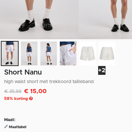
+2
Short Nanu
high waist short met trekkoord tailleband
€ 15,00
Afgeprijsd van
naar
€ 35,99
58
% korting
Maat:
Maattabel