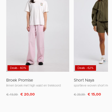
Deals - 60%
Deals - 62%
Broek Promise
Short Naya
linnen broek met high waist en trekkoord
Afgeprijsd van
naar
Afgeprijsd van
naar
€ 20,00
€ 15,00
€ 49,99
€ 39,99