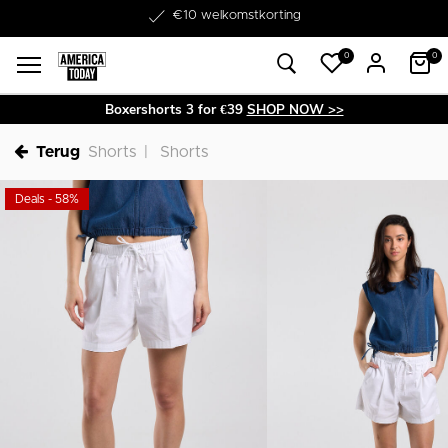
Word lid van onze Member Club!
€10 welkomstkorting
0
0
Boxershorts 3 for €39
SHOP NOW >>
Terug
Shorts
Shorts
Deals - 58%