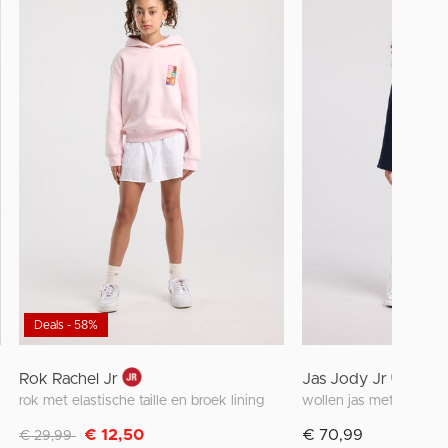
Deals - 58%
Rok Rachel Jr
Jas Jody Jr
rok met elastische taille en broek lining
Afgeprijsd van
naar
€ 12,50
€ 70,99
€ 29,99