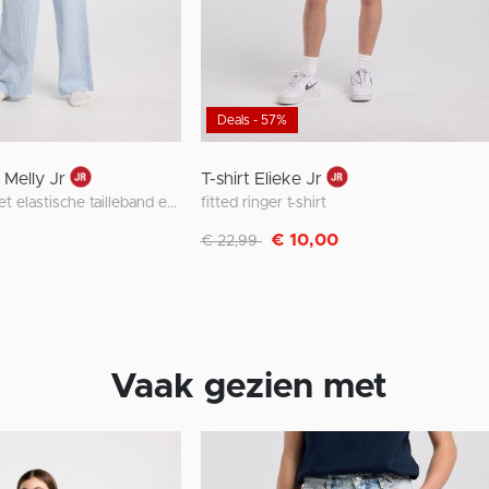
Deals - 57%
Melly Jr
T-shirt Elieke Jr
lounge pants met elastische tailleband en lange fit
fitted ringer t-shirt
Afgeprijsd van
naar
€ 10,00
€ 22,99
Vaak gezien met