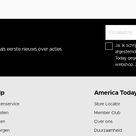
Ja, ik sch
ls eerste nieuws over acties
afgestemd 
Today gege
webshop. 
lp
America Toda
tenservice
Store Locator
ellen
Member Club
len
Over ons
orgen
Duurzaamheid