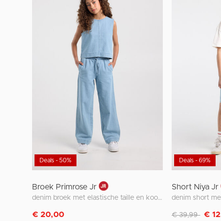
Deals - 50%
Deals - 69%
Broek Primrose Jr
Short Niya Jr
denim broek met elastische taille en koorden
denim short met
Afgeprijsd van
naar
€ 20,00
€ 12
€ 39,99