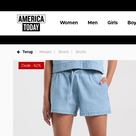
Women
Men
Girls
Boy
Terug
Meisjes
Shorts
Shorts
Deals - 62%