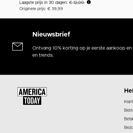
Laagste prijs in 30 dagen:
€ 12,00
Originele prijs: € 39,99
Nieuwsbrief
Ontvang 10% korting op je eerste aankoop en a
en trends.
He
Klan
Best
Beta
Bez