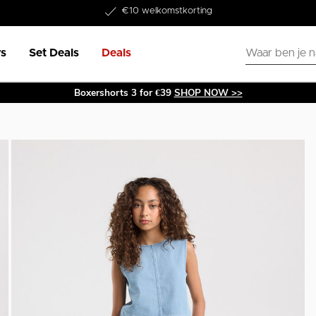
Word lid van onze Member Club!
€10 welkomstkorting
s
Set Deals
Deals
Boxershorts 3 for €39
SHOP NOW >>