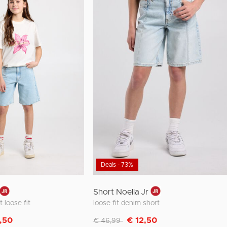
Deals - 73%
Short Noella Jr
 loose fit
loose fit denim short
Afgeprijsd van
naar
,50
€ 12,50
€ 46,99