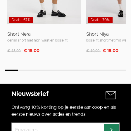
Deals - 67%
Deals - 70%
Short Nera
Short Niya
denim short met high waist en loose fit
loose fit short met mid wais
Afgeprijsd van
naar
Afgeprijsd van
naar
€ 15,00
€ 15,00
€ 45,99
€ 49,99
Nieuwsbrief
Ontvang 10% korting op je eerste aankoop en als
eerste nieuws over acties en trends.