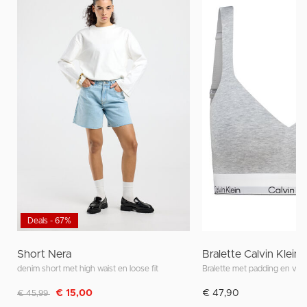
Deals - 67%
Short Nera
Bralette Calvin Klein
denim short met high waist en loose fit
Bralette met padding en ver
Afgeprijsd van
naar
€ 15,00
€ 47,90
€ 45,99