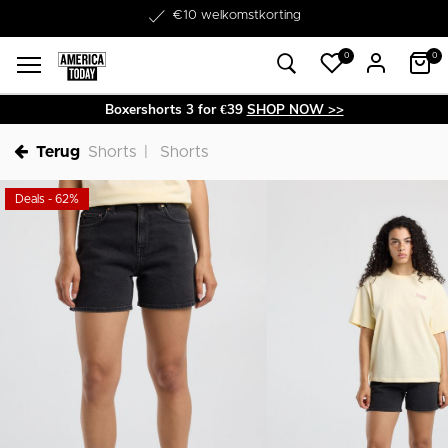
Word lid van onze Member Club!
€10 welkomstkorting
0
0
Boxershorts 3 for €39
SHOP NOW >>
Terug
Shorts
Shorts
Deals - 62%