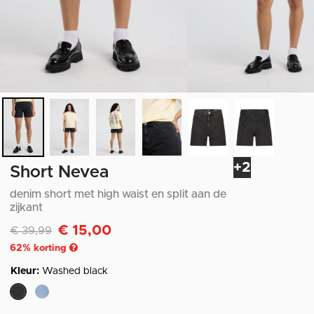
+2
Short Nevea
denim short met high waist en split aan de
zijkant
€ 15,00
Afgeprijsd van
naar
€ 39,99
62
% korting
Kleur:
Washed black
geselecteerd