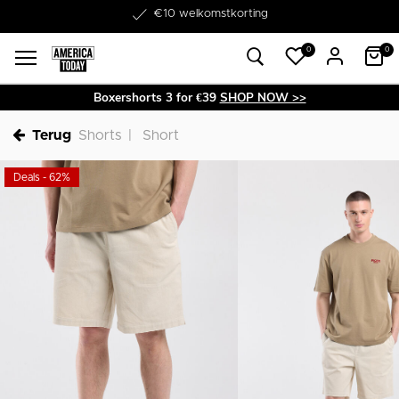
Word lid van onze Member Club!
€10 welkomstkorting
0
0
Boxershorts 3 for €39
SHOP NOW >>
Terug
Shorts
Short
Deals - 62%