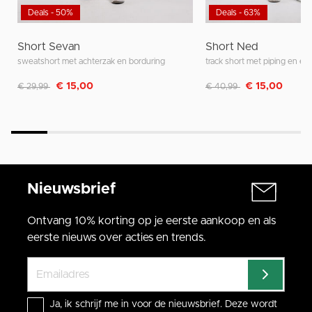
Deals - 50%
Deals - 63%
Short Sevan
Short Ned
sweatshort met achterzak en borduring
track short met piping en ela
Afgeprijsd van
naar
Afgeprijsd van
naar
€ 15,00
€ 15,00
€ 29,99
€ 40,99
Nieuwsbrief
Ontvang 10% korting op je eerste aankoop en als
eerste nieuws over acties en trends.
Ja, ik schrijf me in voor de nieuwsbrief. Deze wordt