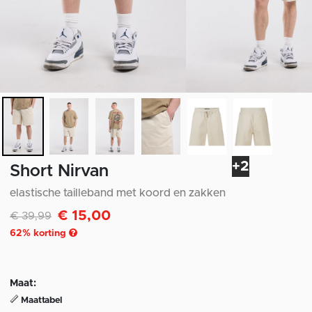
+2
Short Nirvan
elastische tailleband met koord en zakken
€ 15,00
Afgeprijsd van
naar
€ 39,99
62
% korting
Maat:
Maattabel