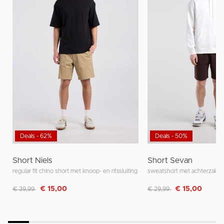
Deals - 62%
Deals - 50%
Short Niels
Short Sevan
regular fit chino short met knoop- en ritssluiting
sweatshort met achterzak e
Afgeprijsd van
naar
Afgeprijsd van
naar
€ 15,00
€ 15,00
€ 39,99
€ 29,99