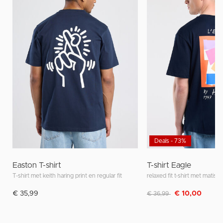
Deals - 73%
Easton T-shirt
T-shirt Eagle
T-shirt met keith haring print en regular fit
relaxed fit t-shirt met matisse
Afgeprijsd van
naar
€ 35,99
€ 10,00
€ 36,99