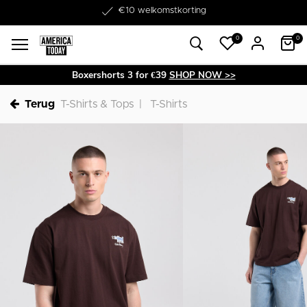
Word lid van onze Member Club!
€10 welkomstkorting
0
0
Boxershorts 3 for €39
SHOP NOW >>
Terug
T-Shirts & Tops
T-Shirts