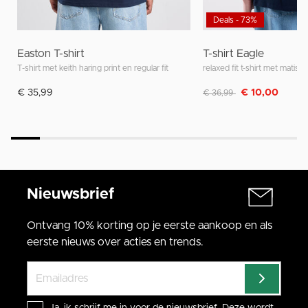
Deals - 73%
Easton T-shirt
T-shirt Eagle
T-shirt met keith haring print en regular fit
relaxed fit t-shirt met matisse
Afgeprijsd van
naar
€ 35,99
€ 10,00
€ 36,99
Nieuwsbrief
Ontvang 10% korting op je eerste aankoop en als
eerste nieuws over acties en trends.