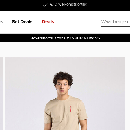
Word lid van onze Member Club!
€10 welkomstkorting
s
Set Deals
Deals
Boxershorts 3 for €39
SHOP NOW >>