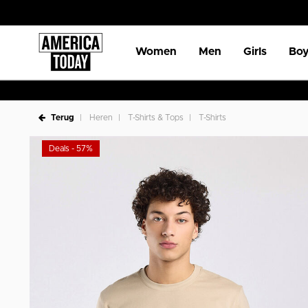
Women
Men
Girls
Boy
Terug
Heren
T-Shirts & Tops
T-Shirts
Deals - 57%