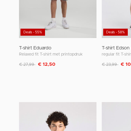
Deals - 55%
Deals - 58%
T-shirt Eduardo
T-shirt Edson
Relaxed fit T-shirt met printopdruk
regular fit T-shi
Afgeprijsd van
naar
Afgeprijsd van
naar
€ 12,50
€ 10
€ 27,99
€ 23,99