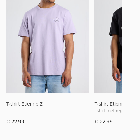
T-shirt Etienne Z
T-shirt Etienne Z
t-shirt met regular fit, 
€ 22,99
€ 22,99