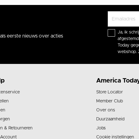
Ja, ik sch
ls eerste nieuws over acties
afgestemd 
Today gege
webshop. 
lp
America Toda
tenservice
Store Locator
ellen
Member Club
len
Over ons
orgen
Duurzaamheid
en & Retourneren
Jobs
 Account
Cookie instellingen