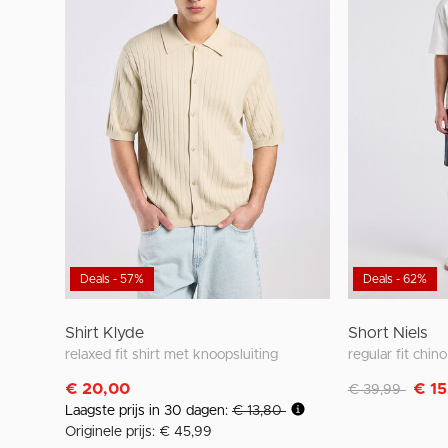
Deals - 57%
Deals - 62%
Shirt Klyde
Short Niels
relaxed fit shirt met knoopsluiting
Afgeprijsd van
naar
€ 20,00
€ 1
€ 39,99
Laagste prijs in 30 dagen:
€ 13,80
Originele prijs: € 45,99