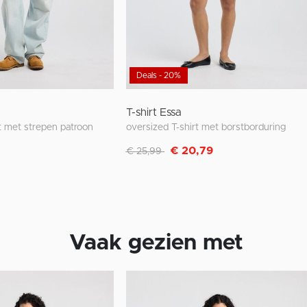
Deals - 20%
T-shirt Essa
rt met strepen patroon
oversized T-shirt met borstborduring
Afgeprijsd van
naar
€ 20,79
€ 25,99
Vaak gezien met