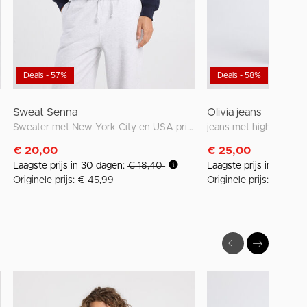
Deals - 57%
Deals - 58%
Sweat Senna
Olivia jeans
Sweater met New York City en USA print
jeans met high waist en
€ 20,00
€ 25,00
Laagste prijs in 30 dagen:
€ 18,40
Laagste prijs in 30 da
Originele prijs: € 45,99
Originele prijs: € 59,9