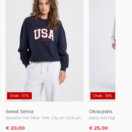
Deals - 57%
Deals - 58%
Sweat Senna
Olivia jeans
Sweater met New York City en USA print
jeans met high waist en
€ 20,00
€ 25,00