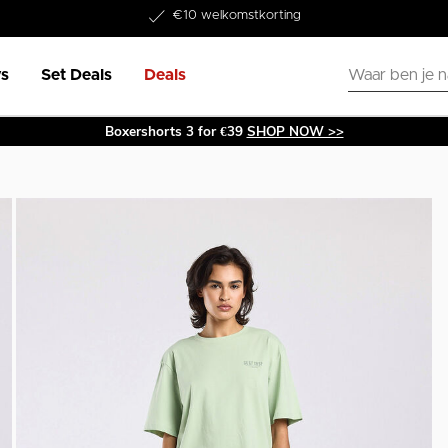
Word lid van onze Member Club!
€10 welkomstkorting
s
Set Deals
Deals
Boxershorts 3 for €39
SHOP NOW >>