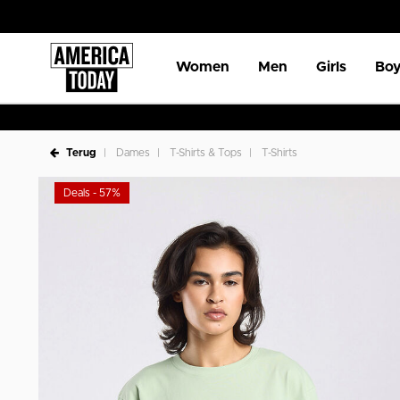
Women
Men
Girls
Boy
Terug
Dames
T-Shirts & Tops
T-Shirts
Deals - 57%