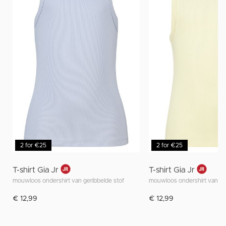
2 for €25
2 for €25
T-shirt Gia Jr
T-shirt Gia Jr
mouwloos ondershirt van geribbelde stof
mouwloos ondershirt van ge
€ 12,99
€ 12,99