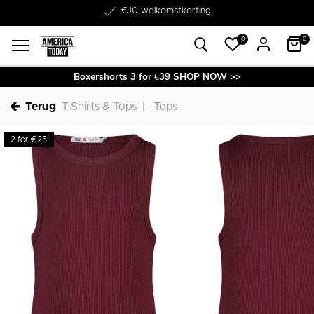
Word lid van onze Member Club!
€10 welkomstkorting
0
0
Boxershorts 3 for €39
SHOP NOW >>
Terug
T-Shirts & Tops
Tops
2 for €25