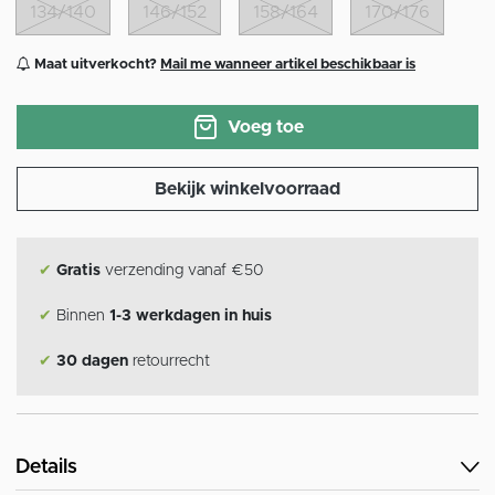
134/140
146/152
158/164
170/176
Maat uitverkocht?
Mail me wanneer artikel beschikbaar is
Voeg toe
Bekijk winkelvoorraad
✔
Gratis
verzending vanaf €50
✔
Binnen
1-3 werkdagen in huis
✔
30 dagen
retourrecht
Details