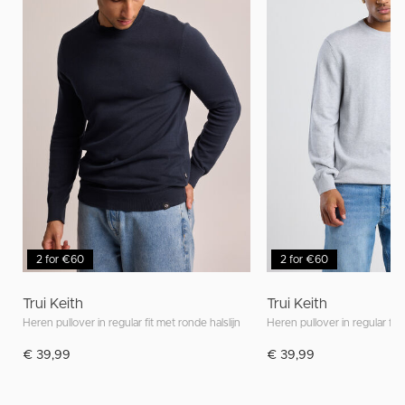
2 for €60
2 for €60
Trui Keith
Trui Keith
Heren pullover in regular fit met ronde halslijn
Heren pullover in regular fit 
€ 39,99
€ 39,99