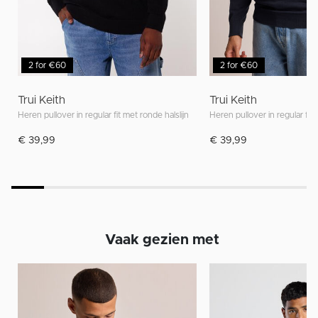
2 for €60
2 for €60
Trui Keith
Trui Keith
Heren pullover in regular fit met ronde halslijn
Heren pullover in regular fit 
€ 39,99
€ 39,99
Vaak gezien met