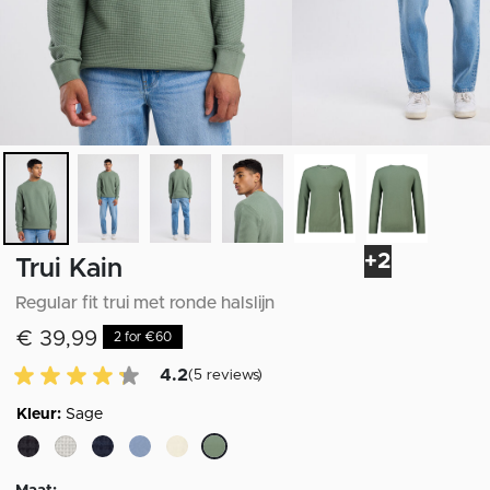
+2
Trui Kain
Regular fit trui met ronde halslijn
€ 39,99
2 for €60
4.2 van 5 Klantenbeoordeling
4.2
(5 reviews)
Kleur:
Sage
geselecteerd