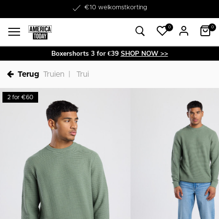
Word lid van onze Member Club!
€10 welkomstkorting
0
0
Boxershorts 3 for €39
SHOP NOW >>
Terug
Truien
Trui
2 for €60