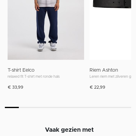
T-shirt Eelco
Riem Ashton
relaxed fit T-shirt met ronde hals
Leren riem met zilveren ges
€ 33,99
€ 22,99
Vaak gezien met