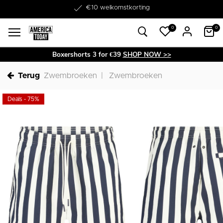
Word lid van onze Member Club!
€10 welkomstkorting
0
0
Boxershorts 3 for €39
SHOP NOW >>
Terug
Zwembroeken
Zwembroeken
Deals - 75%