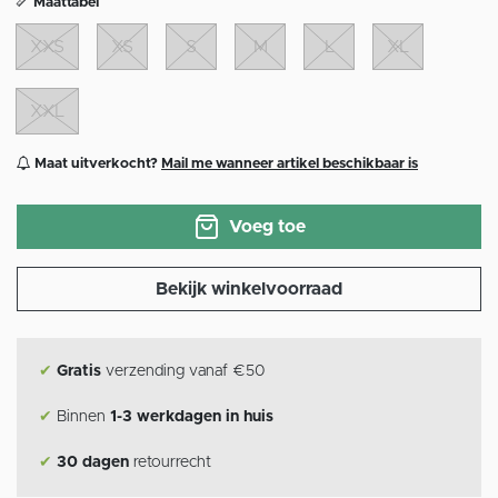
Maattabel
XXS
XS
S
M
L
XL
XXL
Maat uitverkocht?
Mail me wanneer artikel beschikbaar is
Voeg toe
Bekijk winkelvoorraad
✔
Gratis
verzending vanaf €50
✔
Binnen
1-3 werkdagen in huis
✔
30 dagen
retourrecht