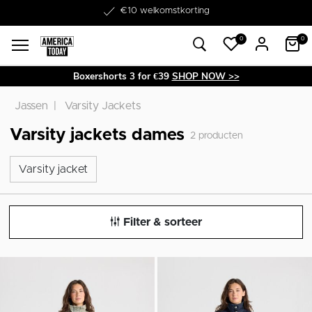
Word lid van onze Member Club!
€10 welkomstkorting
0
0
Boxershorts 3 for €39
SHOP NOW >>
Jassen
Varsity Jackets
Varsity jackets dames
2
producten
Varsity jacket
Varsity jacket
Filter & sorteer