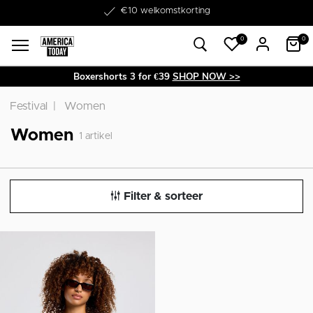
Word lid van onze Member Club!
€10 welkomstkorting
0
0
Boxershorts 3 for €39
SHOP NOW >>
Festival
Women
Women
1
artikel
Filter & sorteer