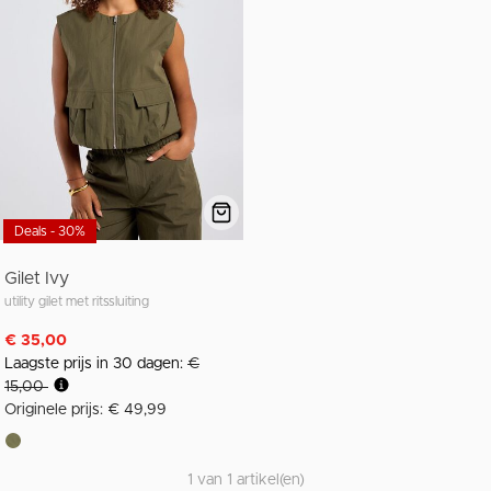
Deals - 30%
Gilet Ivy
utility gilet met ritssluiting
€ 35,00
Laagste prijs in 30 dagen:
€
15,00
Originele prijs: € 49,99
1 van 1 artikel(en)