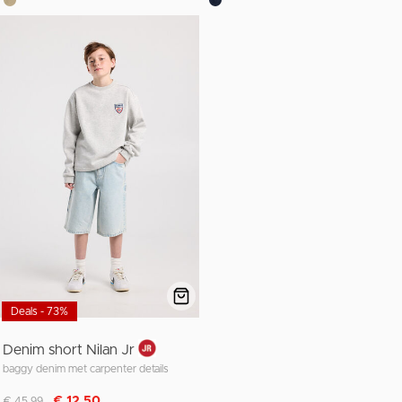
Deals - 73%
Denim short Nilan Jr
baggy denim met carpenter details
Afgeprijsd van
naar
€ 12,50
€ 45,99