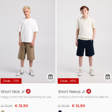
Deals - 73%
Deals - 65%
Short Nick Jr
Short Nexus Jr
baggy short met knoopsluiting en zakken
corduroy short met elastische taille en koorden
Afgeprijsd van
naar
Afgeprijsd van
naar
€ 12,50
€ 12,50
€ 45,99
€ 35,99