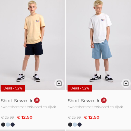
Deals - 52%
Deals - 52%
Short Sevan Jr
Short Sevan Jr
sweatshort met trekkoord en zijzak
sweatshort met trekkoord en zijzak
Afgeprijsd van
naar
Afgeprijsd van
naar
€ 12,50
€ 12,50
€ 25,99
€ 25,99