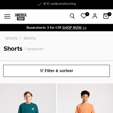
Word lid van onze Member Club!
€10 welkomstkorting
0
0
Boxershorts 3 for €39
SHOP NOW >>
Shorts
Shorts
Shorts
7
producten
Filter & sorteer