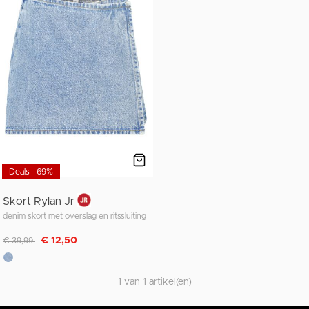
Deals - 69%
Skort Rylan Jr
denim skort met overslag en ritssluiting
Afgeprijsd van
naar
€ 12,50
€ 39,99
1 van 1 artikel(en)