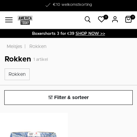
Word lid van onze Member Club!
€10 welkomstkorting
0
0
Boxershorts 3 for €39
SHOP NOW >>
Meisjes
Rokken
Rokken
1
artikel
Rokken
Rokken
Filter & sorteer