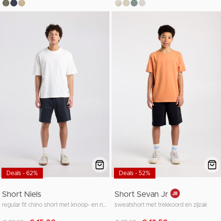
Deals - 62%
Deals - 52%
Short Niels
Short Sevan Jr
regular fit chino short met knoop- en ritssluiting
sweatshort met trekkoord en zijzak
Afgeprijsd van
naar
Afgeprijsd van
naar