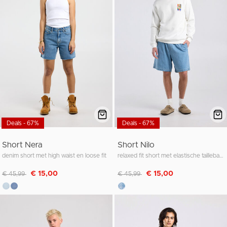
Deals - 67%
Deals - 67%
Short Nera
Short Nilo
denim short met high waist en loose fit
relaxed fit short met elastische tailleband en trekkoord
Afgeprijsd van
naar
Afgeprijsd van
naar
€ 15,00
€ 15,00
€ 45,99
€ 45,99