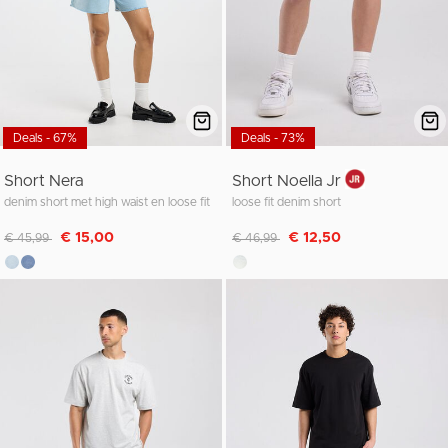
Deals - 67%
Deals - 73%
Short Nera
Short Noella Jr
denim short met high waist en loose fit
loose fit denim short
Afgeprijsd van
naar
Afgeprijsd van
naar
€ 15,00
€ 12,50
€ 45,99
€ 46,99