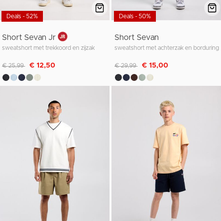
Deals - 52%
Deals - 50%
Short Sevan Jr
Short Sevan
sweatshort met trekkoord en zijzak
sweatshort met achterzak en borduring
Afgeprijsd van
naar
Afgeprijsd van
naar
€ 12,50
€ 15,00
€ 25,99
€ 29,99