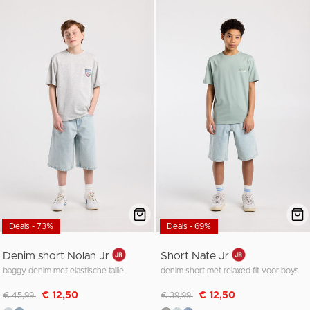
Deals - 73%
Deals - 69%
Denim short Nolan Jr
Short Nate Jr
baggy denim met elastische taille
denim short met relaxed fit voor boys
Afgeprijsd van
naar
Afgeprijsd van
naar
€ 12,50
€ 12,50
€ 45,99
€ 39,99