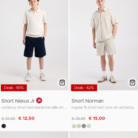
Deals - 65%
Deals - 62%
Short Nexus Jr
Short Norman
corduroy short met elastische taille en koorden
regular fit short met voor- en achterzakken
Afgeprijsd van
naar
Afgeprijsd van
naar
€ 12,50
€ 15,00
€ 35,99
€ 39,99