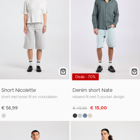
Deals - 70%
Short Nicolette
Denim short Nate
short met loose fit en voorzakken
relaxed fit met 5-pocket design
Afgeprijsd van
naar
€ 56,99
€ 15,00
€ 49,99