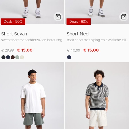
Deals - 50%
Deals - 63%
Short Sevan
Short Ned
sweatshort met achterzak en borduring
track short met piping en elastische tailleband
Afgeprijsd van
naar
Afgeprijsd van
naar
€ 15,00
€ 15,00
€ 29,99
€ 40,99