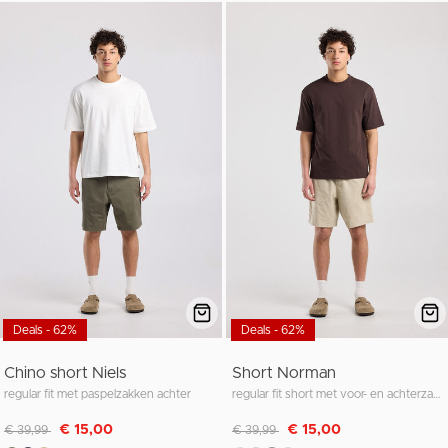
Deals - 62%
Deals - 62%
Chino short Niels
Short Norman
regular fit met paspelzakken achter
regular fit short met voor- en achterzakken
Afgeprijsd van
naar
Afgeprijsd van
naar
€ 15,00
€ 15,00
€ 39,99
€ 39,99