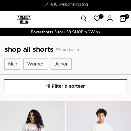
Word lid van onze Member Club!
€10 welkomstkorting
0
0
Boxershorts 3 for €39
SHOP NOW >>
shop all shorts
53
producten
Men
Women
Junior
Men
Women
Junior
Filter & sorteer