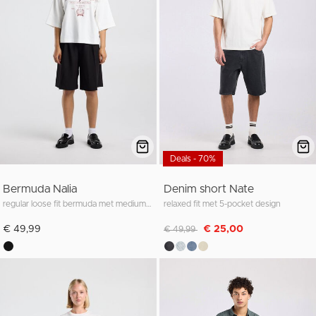
Deals - 70%
Bermuda Nalia
Denim short Nate
regular loose fit bermuda met medium waist
relaxed fit met 5-pocket design
Afgeprijsd van
naar
€ 49,99
€ 25,00
€ 49,99