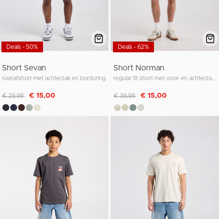
Deals - 50%
Deals - 62%
Short Sevan
Short Norman
sweatshort met achterzak en borduring
regular fit short met voor- en achterzakken
Afgeprijsd van
naar
Afgeprijsd van
naar
€ 15,00
€ 15,00
€ 29,99
€ 39,99