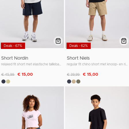
Deals - 67%
Deals - 62%
Short Nordin
Short Niels
relaxed fit short met elastische tailleband en koord
regular fit chino short met knoop- en ritssluiting
Afgeprijsd van
naar
Afgeprijsd van
naar
€ 15,00
€ 15,00
€ 45,99
€ 39,99