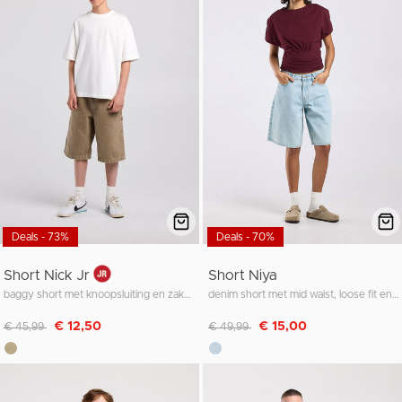
Deals - 73%
Deals - 70%
Short Nick Jr
Short Niya
baggy short met knoopsluiting en zakken
denim short met mid waist, loose fit en vier zakken
Afgeprijsd van
naar
Afgeprijsd van
naar
€ 12,50
€ 15,00
€ 45,99
€ 49,99