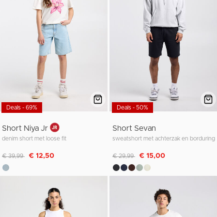
Deals - 69%
Deals - 50%
Short Niya Jr
Short Sevan
denim short met loose fit
sweatshort met achterzak en borduring
Afgeprijsd van
naar
Afgeprijsd van
naar
€ 12,50
€ 15,00
€ 39,99
€ 29,99