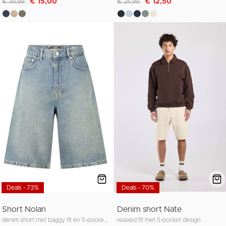
€ 15,00
€ 12,50
€ 39,99
€ 25,99
Deals - 73%
Deals - 70%
Short Nolan
Denim short Nate
denim short met baggy fit en 5-pocket design
relaxed fit met 5-pocket design