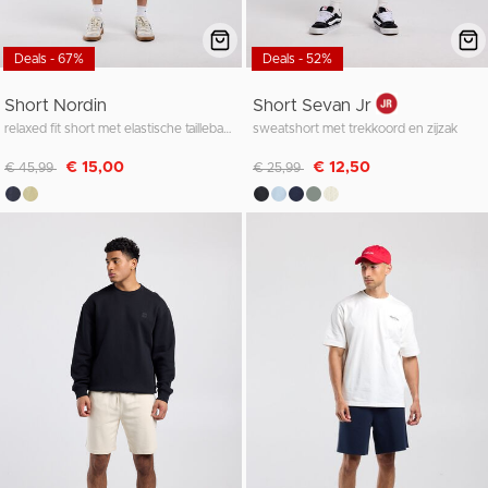
Deals - 67%
Deals - 52%
Short Nordin
Short Sevan Jr
relaxed fit short met elastische tailleband en koord
sweatshort met trekkoord en zijzak
Afgeprijsd van
naar
Afgeprijsd van
naar
€ 15,00
€ 12,50
€ 45,99
€ 25,99