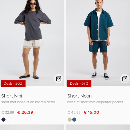
Deals - 20%
Deals - 67%
Short Nini
Short Noan
short met loose fit en kanten detail
loose fit short met carpenter pocket
Afgeprijsd van
naar
Afgeprijsd van
naar
€ 26,39
€ 15,00
€ 32,99
€ 45,99