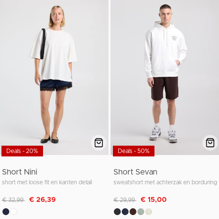
Deals - 20%
Deals - 50%
Short Nini
Short Sevan
short met loose fit en kanten detail
sweatshort met achterzak en borduring
Afgeprijsd van
naar
Afgeprijsd van
naar
€ 26,39
€ 15,00
€ 32,99
€ 29,99