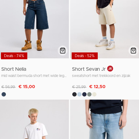
Deals - 74%
Deals - 52%
Short Nella
Short Sevan Jr
mid waist bermuda short met wide leg fit
sweatshort met trekkoord en zijzak
Afgeprijsd van
naar
Afgeprijsd van
naar
€ 15,00
€ 12,50
€ 56,99
€ 25,99