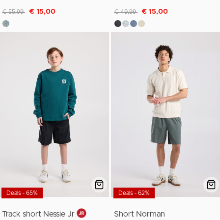
Afgeprijsd van
naar
Afgeprijsd van
naar
€ 15,00
€ 15,00
€ 55,99
€ 49,99
Deals - 65%
Deals - 62%
Track short Nessie Jr
Short Norman