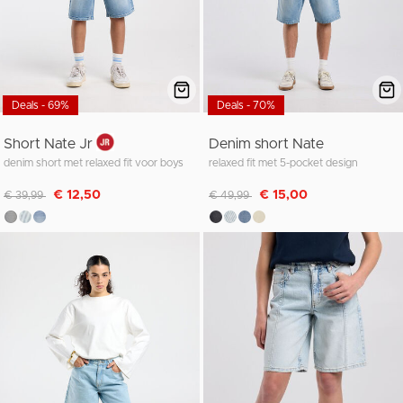
Deals - 69%
Deals - 70%
Short Nate Jr
Denim short Nate
denim short met relaxed fit voor boys
relaxed fit met 5-pocket design
Afgeprijsd van
naar
Afgeprijsd van
naar
€ 12,50
€ 15,00
€ 39,99
€ 49,99