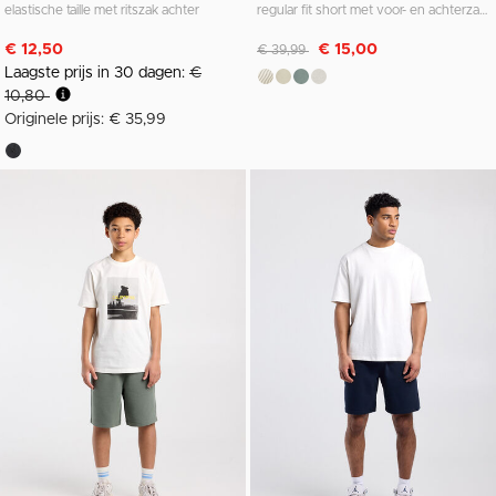
elastische taille met ritszak achter
regular fit short met voor- en achterzakken
Afgeprijsd van
naar
€ 12,50
€ 15,00
€ 39,99
Laagste prijs in 30 dagen:
€
10,80
Originele prijs: € 35,99