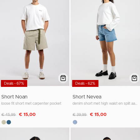
Deals - 67%
Deals - 62%
Short Noan
Short Nevea
loose fit short met carpenter pocket
denim short met high waist en split aan de zijkant
Afgeprijsd van
naar
Afgeprijsd van
naar
€ 15,00
€ 15,00
€ 45,99
€ 39,99