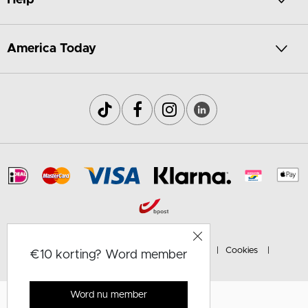
America Today
© America Today Belgium N.V.
Privacy
Cookies
€10 korting? Word member
Algemene voorwaarden
Word nu member