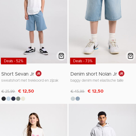
Deals - 52%
Deals - 73%
Short Sevan Jr
Denim short Nolan Jr
sweatshort met trekkoord en zijzak
baggy denim met elastische taille
Afgeprijsd van
naar
Afgeprijsd van
naar
€ 12,50
€ 12,50
€ 25,99
€ 45,99