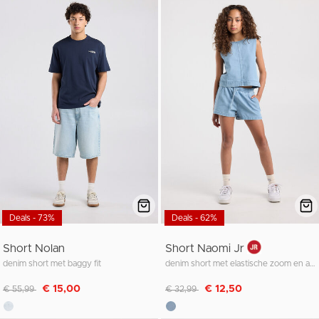
Deals - 73%
Deals - 62%
Short Nolan
Short Naomi Jr
denim short met baggy fit
denim short met elastische zoom en aantrekkoorden
Afgeprijsd van
naar
Afgeprijsd van
naar
€ 15,00
€ 12,50
€ 55,99
€ 32,99