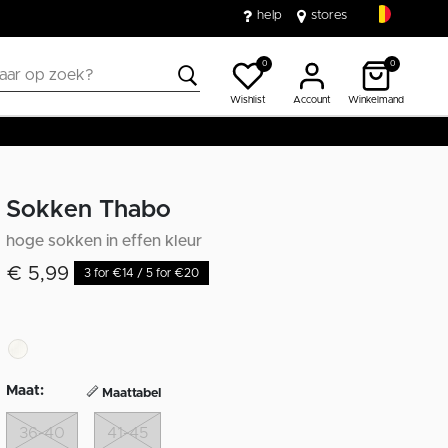
help
stores
0
0
Wishlist
Account
Winkelmand
Sokken Thabo
hoge sokken in effen kleur
€ 5,99
3 for €14 / 5 for €20
Maat:
Maattabel
36-40
41-45