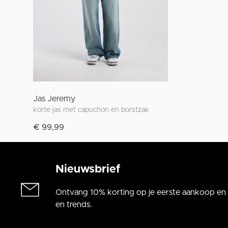
Jas Jeremy
korte jas met capuchon en borstzak
€ 99,99
Nieuwsbrief
Ontvang 10% korting op je eerste aankoop en a
en trends.