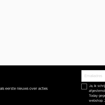
Ja, ik sch
ls eerste nieuws over acties
afgestemd 
Today gege
webshop. 