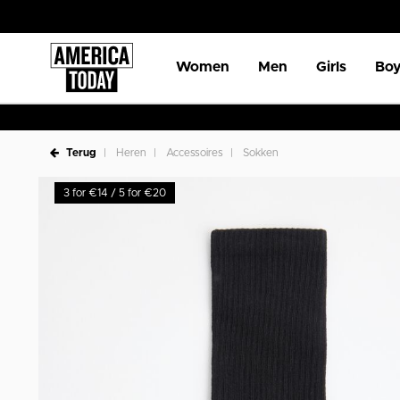
Women
Men
Girls
Boy
Terug
Heren
Accessoires
Sokken
3 for €14 / 5 for €20