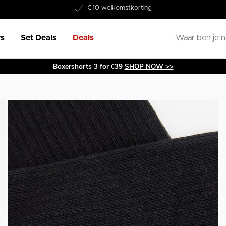
Word lid van onze Member Club!
€10 welkomstkorting
s
Set Deals
Deals
Boxershorts 3 for €39
SHOP NOW >>