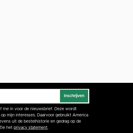
Inschrijven
rijf me in voor de nieuwsbrief. Deze wordt
op mijn interesses. Daarvoor gebruikt America
vens uit de bestelhistorie en gedrag op de
Zie het
privacy statement
.