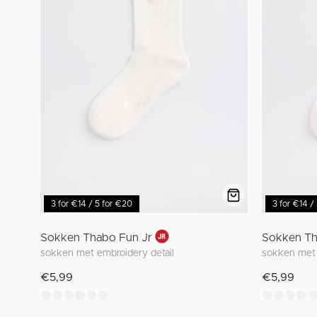
3 for €14 / 5 for €20
3 for €14 /
Sokken Thabo Fun Jr
Sokken Th
sokken met embroidery detail
sokken met 
€5,99
€5,99