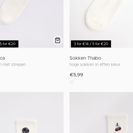
 5 for €20
3 for €14 / 5 for €20
ca
Sokken Thabo
n met strepen
hoge sokken in effen kleur
€5,99