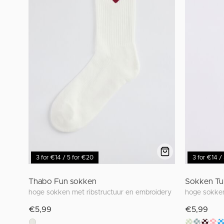
3 for €14 / 5 for €20
3 for €14 /
Thabo Fun sokken
Sokken Tu
hoge sokken met ribstructuur en embroidery
hoge sokken
€5,99
€5,99