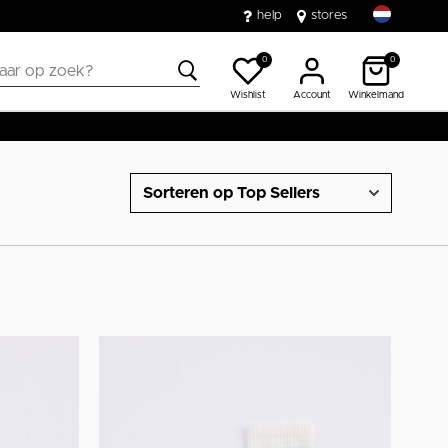
help
stores
0
0
Wishlist
Account
Winkelmand