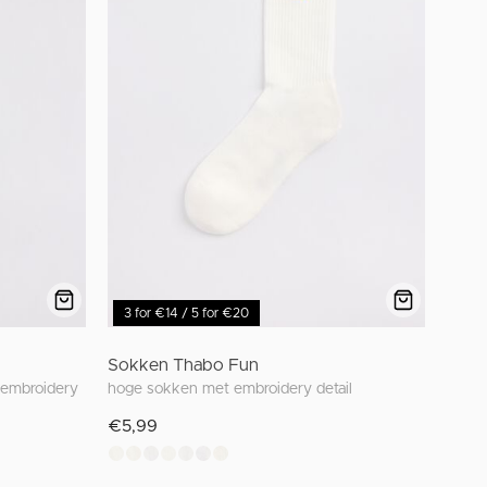
3 for €14 / 5 for €20
Sokken Thabo Fun
 embroidery
hoge sokken met embroidery detail
€5,99