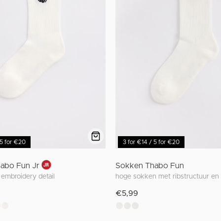
 5 for €20
3 for €14 / 5 for €20
abo Fun Jr
Sokken Thabo Fun
embroidery detail
hoge sokken met ribstructuur en
€5,99