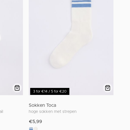
3 for €14 / 5 for €20
Sokken Toca
il
hoge sokken met strepen
€5,99