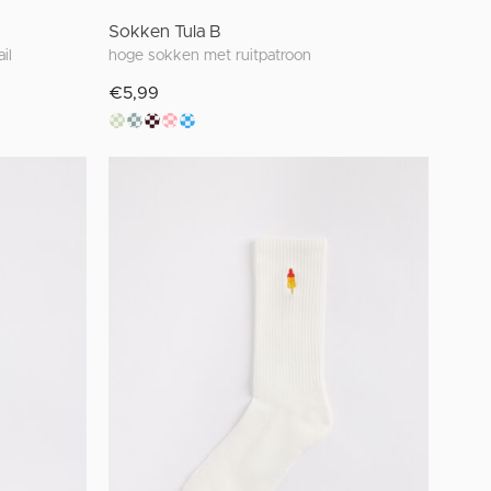
Sokken Tula B
il
hoge sokken met ruitpatroon
€5,99