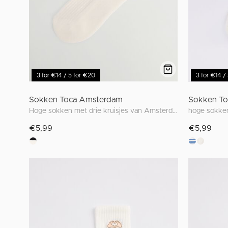
3 for €14 / 5 for €20
3 for €14 /
Sokken Toca Amsterdam
Sokken To
Hoge sokken met drie kruisjes van Amsterdam
hoge sokke
€5,99
€5,99