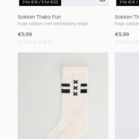
3 for €14 / 5 for €20
3 for €14 /
Sokken Thabo Fun
Sokken Th
hoge sokken met embroidery detail
hoge sokken
€5,99
€5,99