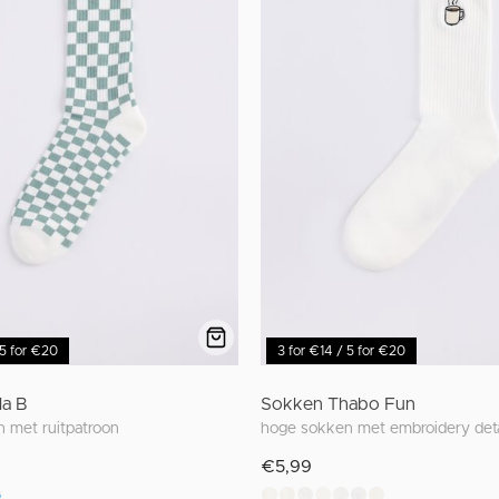
 5 for €20
3 for €14 / 5 for €20
la B
Sokken Thabo Fun
 met ruitpatroon
hoge sokken met embroidery deta
€5,99