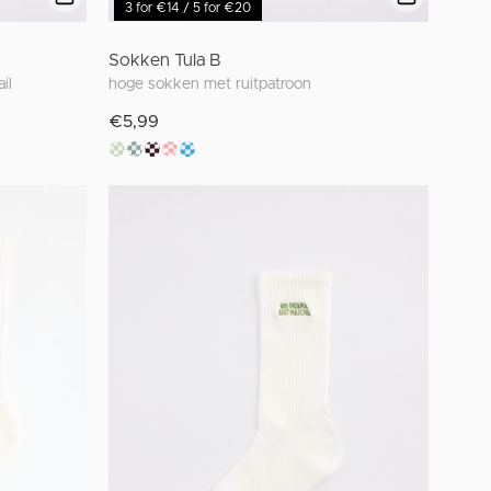
3 for €14 / 5 for €20
Sokken Tula B
il
hoge sokken met ruitpatroon
€5,99