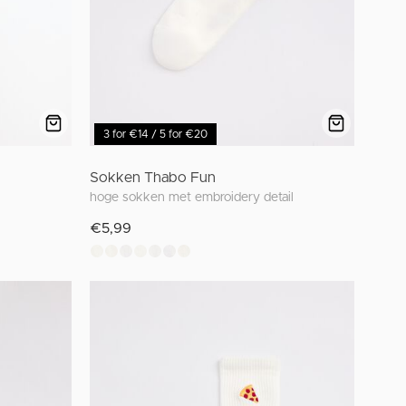
3 for €14 / 5 for €20
Sokken Thabo Fun
hoge sokken met embroidery detail
€5,99