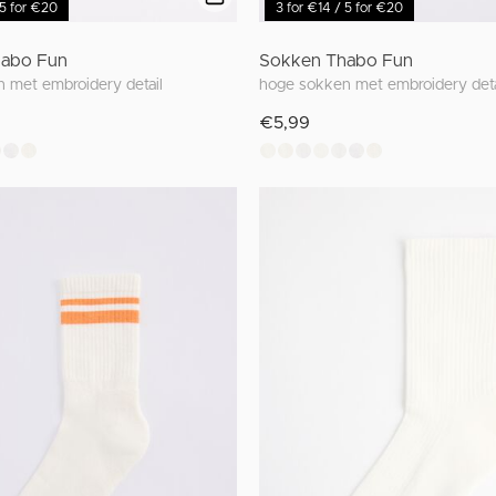
 5 for €20
3 for €14 / 5 for €20
abo Fun
Sokken Thabo Fun
 met embroidery detail
hoge sokken met embroidery deta
€5,99