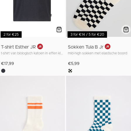
2 for €25
3 for €14 / 5 for €20
T-shirt Esther JR
Sokken Tula B Jr
t-shirt van biologisch katoen in effen kleur
mid-high sokken met elastische boord
€17,99
€5,99