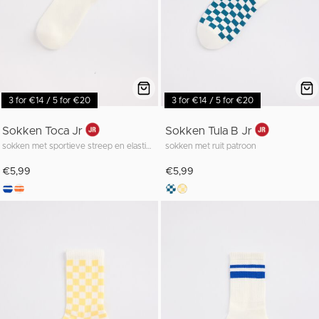
3 for €14 / 5 for €20
3 for €14 / 5 for €20
Sokken Toca Jr
Sokken Tula B Jr
sokken met sportieve streep en elastische boord
sokken met ruit patroon
€5,99
€5,99