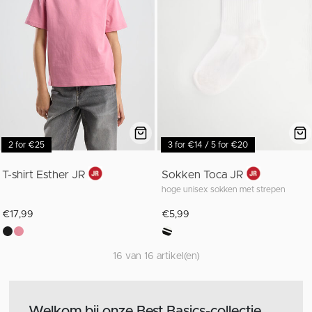
2 for €25
3 for €14 / 5 for €20
T-shirt Esther JR
Sokken Toca JR
hoge unisex sokken met strepen
€17,99
€5,99
16 van 16 artikel(en)
Welkom bij onze Best Basics-collectie