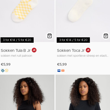
3 for €14 / 5 for €20
3 for €14 / 5 for €20
Sokken Tula B Jr
Sokken Toca Jr
sokken met ruit patroon
sokken met sportieve streep en elastische boord
€5,99
€5,99