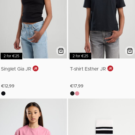
2 for €25
2 for €25
Singlet Gia JR
T-shirt Esther JR
€12,99
€17,99