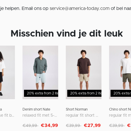
je helpen. Email ons op
service@america-today.com
of bel na
Misschien vind je dit leuk
%
20% extra from 2 items
20% extra from 2 items
Sale - 30%
20% extra 
Sale - 30%
a
Denim short Nate
Short Norman
Chino short N
regular loose fit bermuda met medium waist
relaxed fit met 5-pocket design
regular fit short met voor- en achterzakken
Afgeprijsd van
naar
Afgeprijsd van
naar
Afgeprijsd 
naa
€34,99
€27,99
€
€49,99
€39,99
€39,99