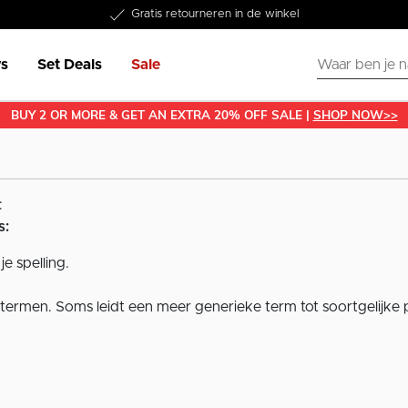
Word lid van onze Member Club!
Gratis retourneren in de winkel
Binnen 1-3 werkdagen in huis
Gratis verzending vanaf €50
30 dagen retourrecht
€10 welkomstkorting
s
Set Deals
Sale
BUY 2 OR MORE & GET AN EXTRA 20% OFF SALE |
SHOP NOW>>
:
s:
je spelling.
termen. Soms leidt een meer generieke term tot soortgelijke