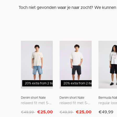
Toch niet gevonden waar je naar zocht? We kunnen 
20% extra from 2 items
20% extra from 2 items
Sale - 50%
Sale - 50
Denim short Nate
Denim short Nate
Bermuda Nali
relaxed fit met 5-pocket design
relaxed fit met 5-pocket design
Afgeprijsd van
naar
Afgeprijsd van
naar
€25,00
€25,00
€49,99
€49,99
€49,99