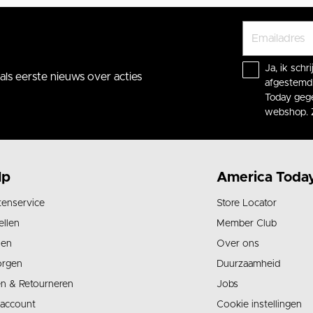
Ja, ik sch
ls eerste nieuws over acties
afgestemd 
Today gege
webshop. 
lp
America Toda
tenservice
Store Locator
ellen
Member Club
len
Over ons
orgen
Duurzaamheid
en & Retourneren
Jobs
 account
Cookie instellingen