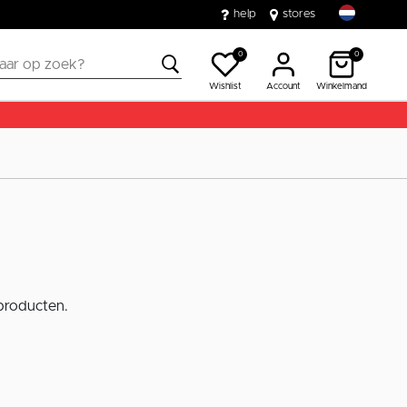
help
stores
0
0
Wishlist
Account
Winkelmand
 producten.