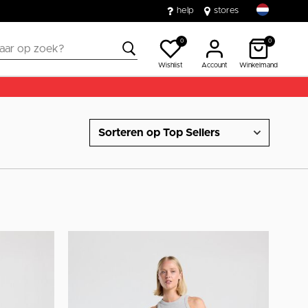
help
stores
0
0
Wishlist
Account
Winkelmand