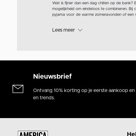
Wat is fijner dan een dag chillen op de bank? 
mogelijkheid om eindeloos te combineren. Bij 
pyjama voor de warme zomeravonden of een wa
Soorten pyjama’s
Lees meer
Bij America Today vind je verschillende soor
wij pyjama’s van verschillende materialen zoal
avondje chillen.
Combineer je pyjama
Een pyjamabroek is niet alleen om in te chillen
bank? Maak je outfit dan compleet met warm
Nieuwsbrief
lounge outfit of pyjama gevonden? bestel deze
Ontvang 10% korting op je eerste aankoop en a
en trends.
He