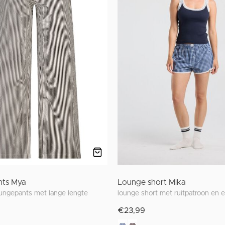
ts Mya
Lounge short Mika
ngepants met lange lengte
€23,99