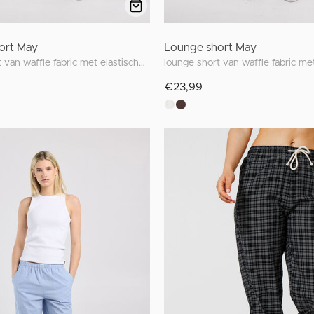
ort May
Lounge short May
lounge short van waffle fabric met elastische waistband
€23,99