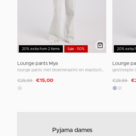
20% extra from 2 items
Sale - 50%
20% extra f
Lounge pants Mya
Lounge pa
lounge pants met bloemenprint en elastische tailleband
Afgeprijsd van
naar
Afgeprijsd v
naa
€15,00
€
€29,99
€29,99
Pyjama dames