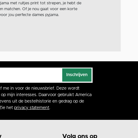
ama met ruitjes print tot strepen, je hebt de
 en matchen. Of je nou gaat voor een korte
oor jou perfecte dames pyjama.
pyjamapak dames of een pyjamatop. Ook hebben
a dames collectie en maak je klaar voor een
y to go. Wil je wel een avondje chillen op de
ze
loungewear
collectie. Heb je jouw perfecte
Inschrijven
rijf me in voor de nieuwsbrief. Deze wordt
op mijn interesses. Daarvoor gebruikt America
vens uit de bestelhistorie en gedrag op de
Zie het
privacy statement
.
y
Volg ons op