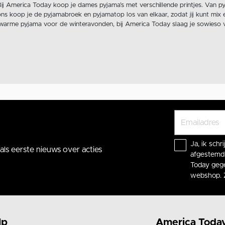
Bij America Today koop je dames pyjama’s met verschillende printjes. Van pyj
ons koop je de pyjamabroek en pyjamatop los van elkaar, zodat jij kunt mix
rme pyjama voor de winteravonden, bij America Today slaag je sowieso v
ten pyjama’s. Pyjama’s met een lange broek, een korte broek, shortama’s, 
s badstof, katoen, maar ook een satijnen pyjama. Check onze flanellen pyjam
. Je kan het ook cool stijlen met een
sweater
of een
hoodie
and you are read
e
sloffen
of een paar toffe
sokken
. Bekijk ook onze
lingerie
collectie en on
 dan gemakkelijk online of haal hem op in een van onze stores
Ja, ik sch
ls eerste nieuws over acties
afgestemd 
Today gege
webshop. 
lp
America Toda