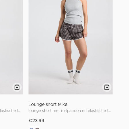
Lounge short Mika
lounge short met ruitpatroon en elastische tailleband
lounge short met ruitpatroon en elastische tailleband
€23,99