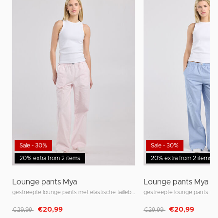
Sale - 30%
Sale - 30%
20% extra from 2 items
20% extra from 2 items
Lounge pants Mya
Lounge pants Mya
gestreepte lounge pants met elastische tailleband
Afgeprijsd van
naar
Afgeprijsd van
naar
€20,99
€20,99
€29,99
€29,99