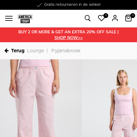
Word lid van onze Member Club!
Gratis retourneren in de winkel
Binnen 1-3 werkdagen in huis
Gratis verzending vanaf €50
30 dagen retourrecht
€10 welkomstkorting
0
0
BUY 2 OR MORE & GET AN EXTRA 20% OFF SALE |
SHOP NOW>>
Terug
Lounge
Pyjamabroek