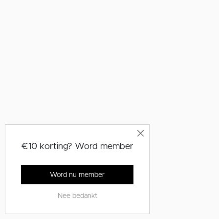
€10 korting? Word member
Word nu member
Nee bedankt