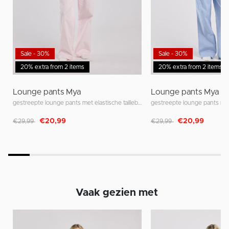
Sale - 30%
Sale - 30%
20% extra from 2 items
20% extra from 2 items
Lounge pants Mya
Lounge pants Mya
gestreepte lounge pants met elastische tailleband
Afgeprijsd van
naar
Afgeprijsd van
naar
€20,99
€20,99
€29,99
€29,99
Vaak gezien met