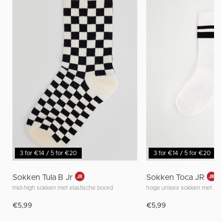
3 for €14 / 5 for €20
3 for €14 / 5 for €20
Sokken Tula B Jr
Sokken Toca JR
mid-high sokken met elastische boord
hoge unisex sokken met st
€5,99
€5,99