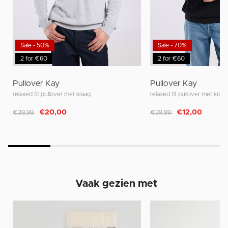
Sale - 50%
Sale - 70%
2 for €60
2 for €60
Pullover Kay
Pullover Kay
relaxed fit pullover met kraag
relaxed fit pullover met kraa
Afgeprijsd van
naar
Afgeprijsd van
naar
€20,00
€12,00
€39,99
€39,99
Vaak gezien met