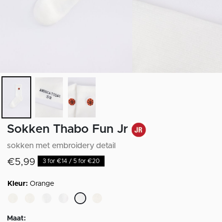
Sokken Thabo Fun Jr
sokken met embroidery detail
€5,99
3 for €14 / 5 for €20
Kleur:
Orange
geselecteerd
Maat: