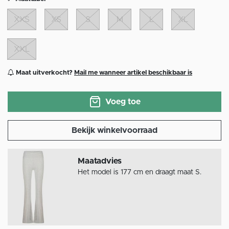
XXS
XS
S
M
L
XL
XXL
Maat uitverkocht?
Mail me wanneer artikel beschikbaar is
Voeg toe
Bekijk winkelvoorraad
Maatadvies
Het model is 177 cm en draagt maat S.