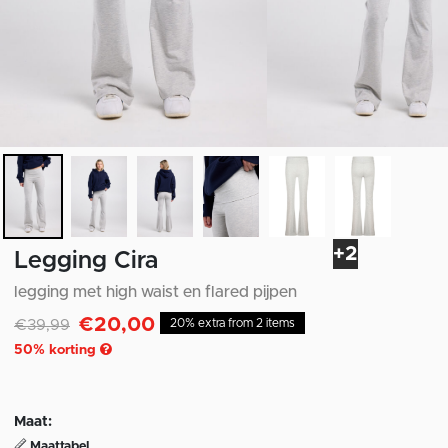
+2
Legging Cira
legging met high waist en flared pijpen
€20,00
Afgeprijsd van
naar
€39,99
20% extra from 2 items
50
% korting
Maat:
Maattabel