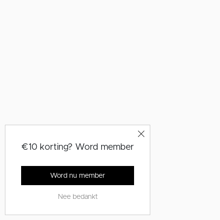
€10 korting? Word member
Word nu member
Nee bedankt