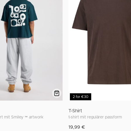
2 for €30
T-Shirt
hirt mit Smiley ™ artwork
t-shirt mit regulärer passform
19,99 €