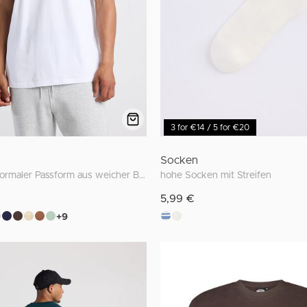
3 for €14 / 5 for €20
Socken
T-Shirt mit normaler Passform aus weicher Baumwolle
hohe Socken mit Streifen
5,99 €
+9