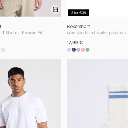
3 for €39
t
Boxershort
T-Shirt mit Relaxed Fit
boxershorts mit weiter passform
17,99 €