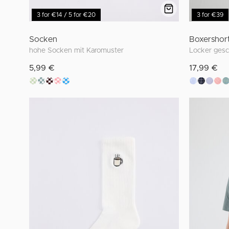
3 for €14 / 5 for €20
3 for €39
Socken
Boxershor
hohe Socken mit Karomuster
5,99 €
17,99 €