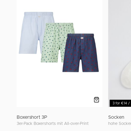
3 for €14 /
Boxershort 3P
Socken
3er-Pack Boxershorts mit All-over-Print
hohe Socken