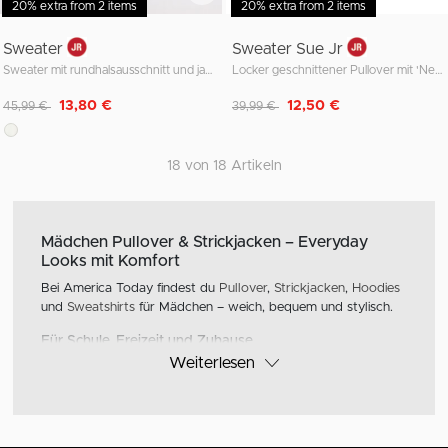
20% extra from 2 items
20% extra from 2 items
Sweater
Sweater Sue Jr
Sweater mit rundhalsausschnitt und jacquardmuster oder stickerei
Locker geschnittener Pullover mit 'New York'-Textdruck
Reduziert von
auf
Reduziert von
auf
13,80 €
12,50 €
45,99 €
39,99 €
18 von 18 Artikeln
Mädchen Pullover & Strickjacken – Everyday
Looks mit Komfort
Bei America Today findest du
Pullover
,
Strickjacken
,
Hoodies
und
Sweatshirts
für Mädchen – weich, bequem und stylisch.
Für Schule, Freizeit und Zuhause
Weiterlesen
Unsere Sweatshirts sind perfekt für jeden Tag. Kombiniere sie
mit einer
Jeans
oder einem
Rock
– und schon ist das Outfit
ready.
Must-Haves für Jede Saison