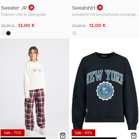
Sweater JR
Sweatshirt
Pullover USA in Übergröße
sweatshirt mit brust-artwork und langem saum
Reduziert von
auf
Reduziert von
auf
12,00 €
12,00 €
39,99 €
39,99 €
Sale - 70%
Sale - 69%