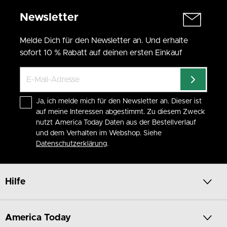
Hoodies mit Kapuze oder klassischer Rundhals – unsere
Newsletter
Oberteile lassen sich super stylen. Ideal als Layering-Pieces
oder Solo-Stars.
Melde Dich für den Newsletter an. Und erhalte
Jacken mit Reißverschluss oder Knöpfen
sofort 10 % Rabatt auf deinen ersten Einkauf
Über einem
T-Shirt
oder
Longsleeve
getragen, bieten sie extra
Wärme und Style.
Von Sommerabend bis Wintermorgen
Trage einen Hoodie über deinem
Kleid
oder kombiniere ihn mit
Ja, ich melde mich für den Newsletter an. Dieser ist
einer
Jacke
für kalte Tage – funktional und modisch zugleich.
auf meine Interessen abgestimmt. Zu diesem Zweck
nutzt America Today Daten aus der Bestellverlauf
Jetzt die Girls Kollektion Shoppen
und dem Verhalten im Webshop. Siehe
Entdecke die neuesten Pullover, Cardigans und Hoodies für
Datenschutzerklärung
.
Girls – nur bei America Today.
Hilfe
America Today