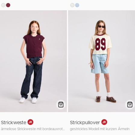
Strickweste
Strickpullover
ärmellose Strickweste mit bordeauxroten Knöpfen
gestricktes Modell mit kurzen Ärmeln