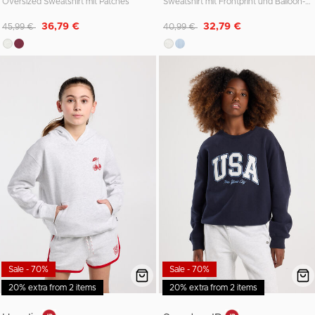
Oversized Sweatshirt mit Patches
Sweatshirt mit Frontprint und Balloon-Passform
Reduziert von
auf
Reduziert von
auf
36,79 €
32,79 €
45,99 €
40,99 €
Sale - 70%
Sale - 70%
20% extra from 2 items
20% extra from 2 items