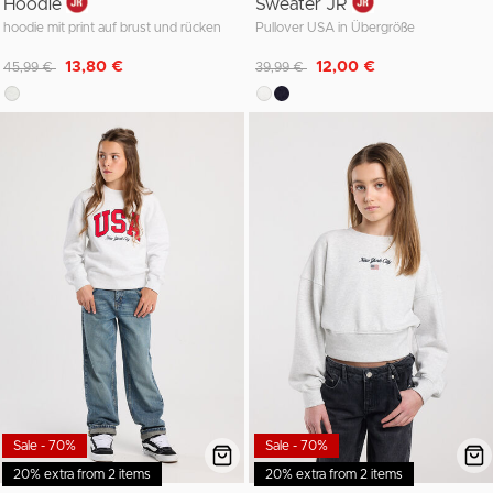
Hoodie
Sweater JR
hoodie mit print auf brust und rücken
Pullover USA in Übergröße
Reduziert von
auf
Reduziert von
auf
13,80 €
12,00 €
45,99 €
39,99 €
Sale - 70%
Sale - 70%
20% extra from 2 items
20% extra from 2 items