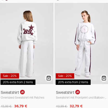
Sale - 20%
Sale - 20%
20% extra from 2 items
20% extra from 2 items
Sweatshirt
Sweatshirt
Oversized Sweatshirt mit Patches
Sweatshirt mit Frontprint und Balloon-Passform
Reduziert von
auf
Reduziert von
auf
36,79 €
32,79 €
45,99 €
40,99 €