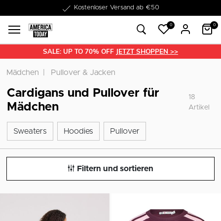
Kostenloser Versand ab €50
1-3 Werktage Lieferzeit
0
0
SALE: UP TO 70% OFF
JETZT SHOPPEN >>
Mädchen
Pullover & Jacken
Cardigans und Pullover für
18
Mädchen
Artikel
Sweaters
Hoodies
Pullover
Sweaters
Hoodies
Pullover
Filtern und sortieren