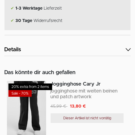
✔
1-3 Werktage
Lieferzeit
✔
30 Tage
Widerrufsrecht
Details
Das könnte dir auch gefallen
Jogginghose Cary Jr
20% extra from 2 items
jogginghose mit weiten beinen
Sale - 70%
und patch artwork
Reduziert von
auf
45,99 €
13,80 €
Dieser Artikel ist nicht vorrätig