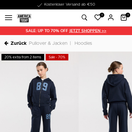
1-3 Werktage Lieferzeit
0
0
SALE: UP TO 70% OFF
JETZT SHOPPEN >>
Zurück
Pullover & Jacken
Hoodies
20% extra from 2 items
Sale - 70%