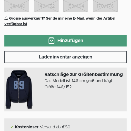
134/140
146/152
158/164
170/176
Grösse ausverkauft?
Sende mir eine E-Mail, wenn der Artikel
verfügbar ist
Hinzufügen
Ladeninventar anzeigen
Ratschläge zur Größenbestimmung
Das Modell ist 146 cm groß und trägt
Größe 146/152.
✔
Kostenloser
Versand ab €50