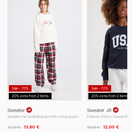
Sale - 70%
Sale - 70%
20% extra from 2 items
20% extra from 2 items
Sweater
Sweater JR
Sweater mit rundhalsausschnitt und jacquardmuster oder stickerei
Pullover USA in Übergröße
Reduziert von
auf
Reduziert von
auf
13,80 €
12,00 €
45,99 €
39,99 €