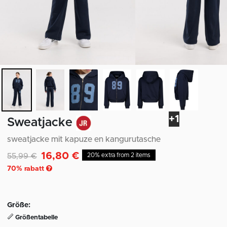
+1
Sweatjacke
sweatjacke mit kapuze en kangurutasche
16,80 €
Reduziert von
auf
55,99 €
20% extra from 2 items
70
% rabatt
Größe:
Größentabelle