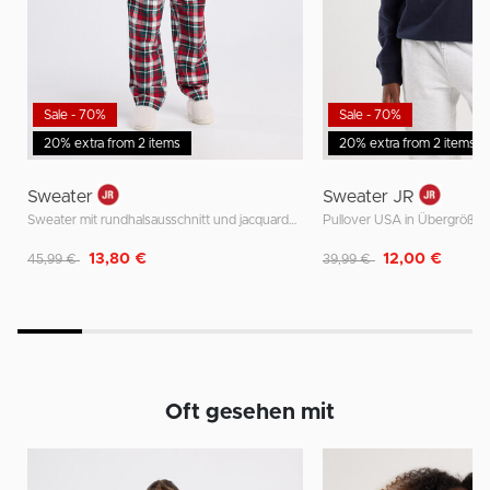
Sale - 70%
Sale - 70%
20% extra from 2 items
20% extra from 2 items
Sweater
Sweater JR
Sweater mit rundhalsausschnitt und jacquardmuster oder stickerei
Pullover USA in Übergröße
Reduziert von
auf
Reduziert von
auf
13,80 €
12,00 €
45,99 €
39,99 €
Oft gesehen mit