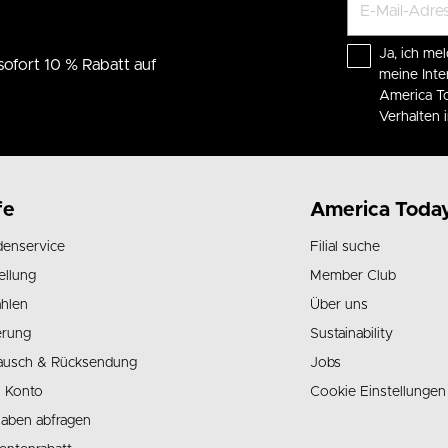
Ja, ich mel
sofort 10 % Rabatt auf
meine Int
America To
Verhalten
fe
America Toda
enservice
Filial suche
ellung
Member Club
hlen
Über uns
erung
Sustainability
ausch & Rücksendung
Jobs
 Konto
Cookie Einstellungen
aben abfragen