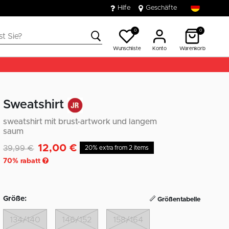
Hilfe
Geschäfte
0
0
Wunschliste
Konto
Warenkorb
Sweatshirt
sweatshirt mit brust-artwork und langem
saum
12,00 €
Reduziert von
auf
39,99 €
20% extra from 2 items
70
% rabatt
Größe:
Größentabelle
134/140
146/152
158/164