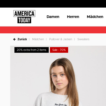
Damen
Herren
Mädchen
Zurück
Mädchen
Pullover & Jacken
Sweaters
20% extra from 2 items
Sale - 70%